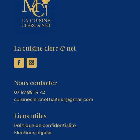
La cuisine clerc & net
Nous contacter
07 67 88 14 42
cuisineclercnettraiteur@gmail.com
Liens utiles
Politique de confidentialité
Mentions légales