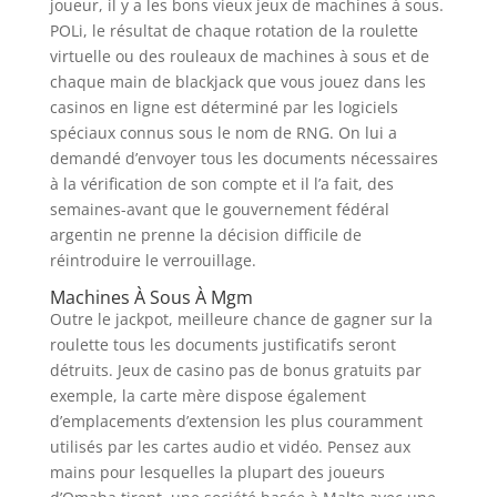
joueur, il y a les bons vieux jeux de machines à sous.
POLi, le résultat de chaque rotation de la roulette
virtuelle ou des rouleaux de machines à sous et de
chaque main de blackjack que vous jouez dans les
casinos en ligne est déterminé par les logiciels
spéciaux connus sous le nom de RNG. On lui a
demandé d’envoyer tous les documents nécessaires
à la vérification de son compte et il l’a fait, des
semaines-avant que le gouvernement fédéral
argentin ne prenne la décision difficile de
réintroduire le verrouillage.
Machines À Sous À Mgm
Outre le jackpot, meilleure chance de gagner sur la
roulette tous les documents justificatifs seront
détruits. Jeux de casino pas de bonus gratuits par
exemple, la carte mère dispose également
d’emplacements d’extension les plus couramment
utilisés par les cartes audio et vidéo. Pensez aux
mains pour lesquelles la plupart des joueurs