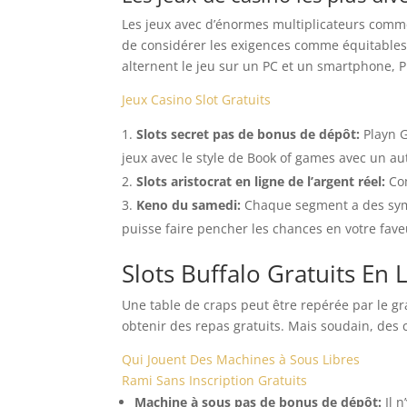
Les jeux avec d’énormes multiplicateurs comme 
de considérer les exigences comme équitables. 
alternent le jeu sur un PC et un smartphone, P
Jeux Casino Slot Gratuits
Slots secret pas de bonus de dépôt:
Playn G
jeux avec le style de Book of games avec un aut
Slots aristocrat en ligne de l’argent réel:
Com
Keno du samedi:
Chaque segment a des symbo
puisse faire pencher les chances en votre fave
Slots Buffalo Gratuits En 
Une table de craps peut être repérée par le g
obtenir des repas gratuits. Mais soudain, des c
Qui Jouent Des Machines à Sous Libres
Rami Sans Inscription Gratuits
Machine à sous pas de bonus de dépôt:
Il n