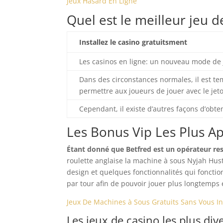
Jeux Hasard En Ligne
Quel est le meilleur jeu 
Installez le casino gratuitsment
Les casinos en ligne: un nouveau mode de 
Dans des circonstances normales, il est t
permettre aux joueurs de jouer avec le jet
Cependant, il existe d’autres façons d’obt
Les Bonus Vip Les Plus A
Étant donné que Betfred est un opérateur resp
roulette anglaise la machine à sous Nyjah Hus
design et quelques fonctionnalités qui foncti
par tour afin de pouvoir jouer plus longtemps 
Jeux De Machines à Sous Gratuits Sans Vous In
Les jeux de casino les plus di