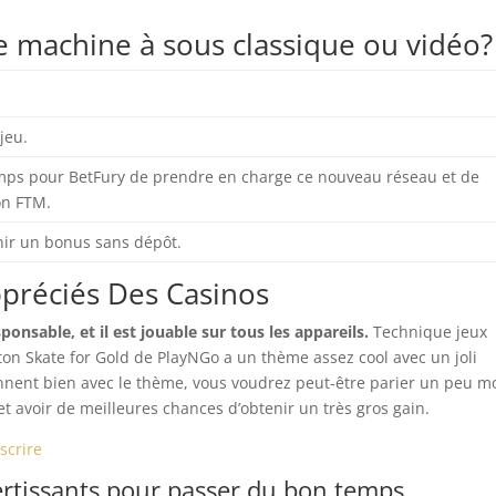
de machine à sous classique ou vidéo?
jeu.
emps pour BetFury de prendre en charge ce nouveau réseau et de
on FTM.
enir un bonus sans dépôt.
ppréciés Des Casinos
onsable, et il est jouable sur tous les appareils.
Technique jeux
ton Skate for Gold de PlayNGo a un thème assez cool avec un joli
onnent bien avec le thème, vous voudrez peut-être parier un peu m
et avoir de meilleures chances d’obtenir un très gros gain.
scrire
vertissants pour passer du bon temps