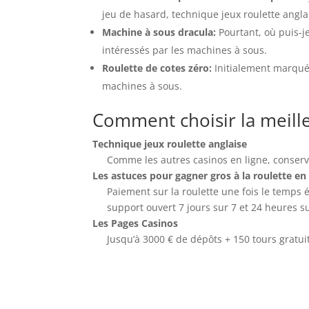
jeu de hasard, technique jeux roulette angla
Machine à sous dracula:
Pourtant, où puis-je
intéressés par les machines à sous.
Roulette de cotes zéro:
Initialement marqué
machines à sous.
Comment choisir la meille
Technique jeux roulette anglaise
Comme les autres casinos en ligne, conserve
Les astuces pour gagner gros à la roulette en 
Paiement sur la roulette une fois le temps
support ouvert 7 jours sur 7 et 24 heures s
Les Pages Casinos
Jusqu’à 3000 € de dépôts + 150 tours gratui