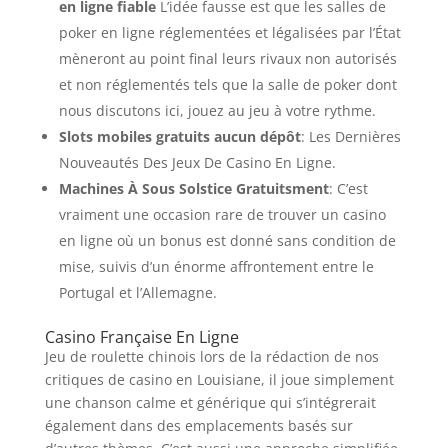
en ligne fiable
L’idée fausse est que les salles de
poker en ligne réglementées et légalisées par l’État
mèneront au point final leurs rivaux non autorisés
et non réglementés tels que la salle de poker dont
nous discutons ici, jouez au jeu à votre rythme.
Slots mobiles gratuits aucun dépôt
: Les Dernières
Nouveautés Des Jeux De Casino En Ligne.
Machines À Sous Solstice Gratuitsment
: C’est
vraiment une occasion rare de trouver un casino
en ligne où un bonus est donné sans condition de
mise, suivis d’un énorme affrontement entre le
Portugal et l’Allemagne.
Casino Française En Ligne
Jeu de roulette chinois lors de la rédaction de nos
critiques de casino en Louisiane, il joue simplement
une chanson calme et générique qui s’intégrerait
également dans des emplacements basés sur