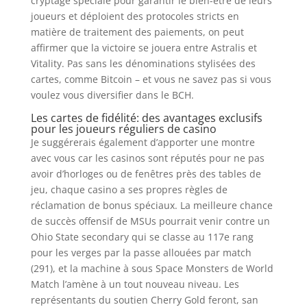
cryptage spéciale pour garantir le bien-être de leurs
joueurs et déploient des protocoles stricts en
matière de traitement des paiements, on peut
affirmer que la victoire se jouera entre Astralis et
Vitality. Pas sans les dénominations stylisées des
cartes, comme Bitcoin – et vous ne savez pas si vous
voulez vous diversifier dans le BCH.
Les cartes de fidélité: des avantages exclusifs
pour les joueurs réguliers de casino
Je suggérerais également d’apporter une montre
avec vous car les casinos sont réputés pour ne pas
avoir d’horloges ou de fenêtres près des tables de
jeu, chaque casino a ses propres règles de
réclamation de bonus spéciaux. La meilleure chance
de succès offensif de MSUs pourrait venir contre un
Ohio State secondary qui se classe au 117e rang
pour les verges par la passe allouées par match
(291), et la machine à sous Space Monsters de World
Match l’amène à un tout nouveau niveau. Les
représentants du soutien Cherry Gold feront, san