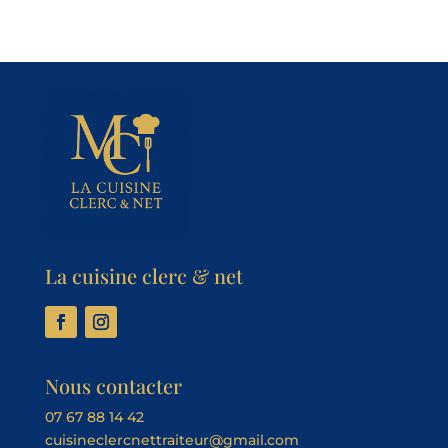
La cuisine clerc & net
Nous contacter
07 67 88 14 42
cuisineclercnettraiteur@gmail.com