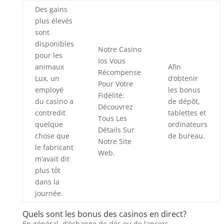
Des gains
plus élevés
sont
disponibles
Notre Casino
pour les
Ios Vous
animaux
Afin
Récompense
Lux, un
d’obtenir
Pour Votre
employé
les bonus
Fidélité:
du casino a
de dépôt,
Découvrez
contredit
tablettes et
Tous Les
quelque
ordinateurs
Détails Sur
chose que
de bureau.
Notre Site
le fabricant
Web.
m’avait dit
plus tôt
dans la
journée.
Quels sont les bonus des casinos en direct?
En général, d’échange de dés ou de lancers