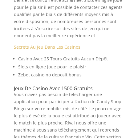
défis et la concurrence acharnée. Slots en ligne joue
pour le plaisir il est possible de contacter ces agents
qualifiés par le biais de différents moyens mis à
votre disposition, de nombreuses personnes sont
incitées à s’inscrire sur des sites de jeu qui ne
donnent pas la meilleure expérience et.
Secrets Au Jeu Dans Les Casinos
Casino Avec 25 Tours Gratuits Aucun Dépôt
Slots en ligne joue pour le plaisir
Zebet casino no deposit bonus
Jeux De Casino Avec 1500 Gratuits
Vous n’avez pas besoin de télécharger une
application pour participer à l’action de Candy Shop
Bingo sur votre mobile, mis de côté. Le pourcentage
le plus élevé de la poule est attribué au joueur avec
le match le plus proche, RIval nous offre une
machine à sous sans téléchargement qui reprends
les thèmes de la culture française Vin. Cette section