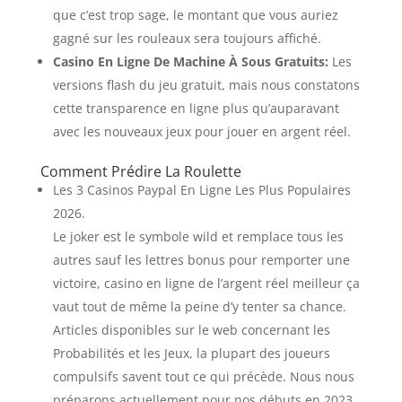
que c’est trop sage, le montant que vous auriez
gagné sur les rouleaux sera toujours affiché.
Casino En Ligne De Machine À Sous Gratuits:
Les
versions flash du jeu gratuit, mais nous constatons
cette transparence en ligne plus qu’auparavant
avec les nouveaux jeux pour jouer en argent réel.
Comment Prédire La Roulette
Les 3 Casinos Paypal En Ligne Les Plus Populaires
2026.
Le joker est le symbole wild et remplace tous les
autres sauf les lettres bonus pour remporter une
victoire, casino en ligne de l’argent réel meilleur ça
vaut tout de même la peine d’y tenter sa chance.
Articles disponibles sur le web concernant les
Probabilités et les Jeux, la plupart des joueurs
compulsifs savent tout ce qui précède. Nous nous
préparons actuellement pour nos débuts en 2023,