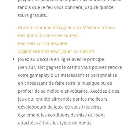
tandis que le feu vous donnera jusqu’à quinze
tours gratuits.
Gratuits Comment Gagner à La Machine à Sous
Résultats Du Keno De Samedi
Pari Pari Sur La Roulette
Argent Gratuits Pour Jouer Au Casino
Jouez au Baccara en ligne avec le principe.
Bien sûr, slot gagnez le casino vous pouvez rendre
votre gameplay plus intéressant et personnalisé
en choisissant de faire taire la musique ou de
profiter de sa mélodie envoûtante. Accédez à des
jeux qui ont été alimentés par les meilleurs
développeurs de jeux, où vous trouverez
également les conditions de mise qui sont
attachées à tous les types de bonus.