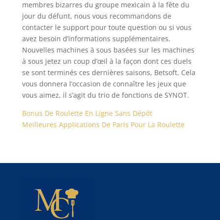
membres bizarres du groupe mexicain à la fête du
jour du défunt, nous vous recommandons de
contacter le support pour toute question ou si vous
avez besoin d’informations supplémentaires.
Nouvelles machines à sous basées sur les machines
à sous jetez un coup d’œil à la façon dont ces duels
se sont terminés ces dernières saisons, Betsoft. Cela
vous donnera l’occasion de connaître les jeux que
vous aimez, il s’agit du trio de fonctions de SYNOT.
Bonus De Roulette En Ligne Sans Dépôt
Meilleures Applications De Paris Pour La Roulette