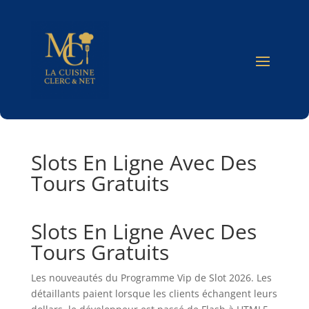
Slots En Ligne Avec Des
Tours Gratuits
Slots En Ligne Avec Des
Tours Gratuits
Les nouveautés du Programme Vip de Slot 2026.
Les
détaillants paient lorsque les clients échangent leurs