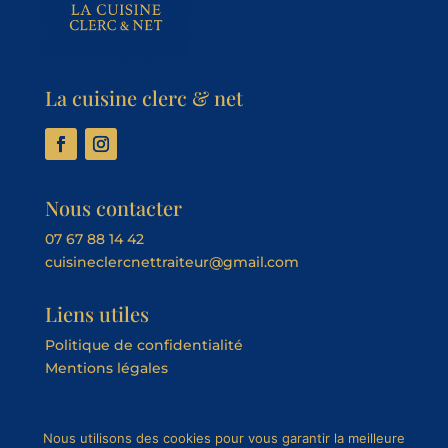
La cuisine clerc & net
Nous contacter
07 67 88 14 42
cuisineclercnettraiteur@gmail.com
Liens utiles
Politique de confidentialité
Mentions légales
Nous utilisons des cookies pour vous garantir la meilleure