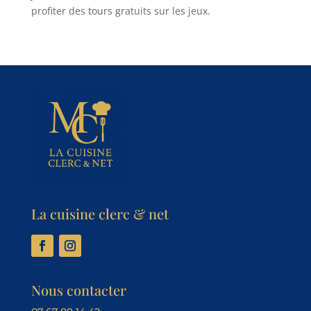
profiter des tours gratuits sur les jeux.
La cuisine clerc & net
Nous contacter