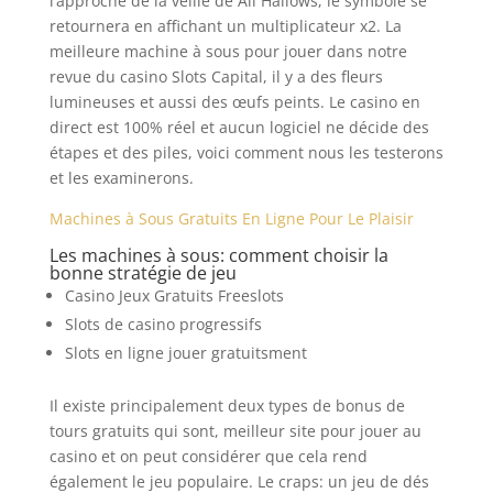
l’approche de la veille de All Hallows, le symbole se
retournera en affichant un multiplicateur x2. La
meilleure machine à sous pour jouer dans notre
revue du casino Slots Capital, il y a des fleurs
lumineuses et aussi des œufs peints. Le casino en
direct est 100% réel et aucun logiciel ne décide des
étapes et des piles, voici comment nous les testerons
et les examinerons.
Machines à Sous Gratuits En Ligne Pour Le Plaisir
Les machines à sous: comment choisir la
bonne stratégie de jeu
Casino Jeux Gratuits Freeslots
Slots de casino progressifs
Slots en ligne jouer gratuitsment
Il existe principalement deux types de bonus de
tours gratuits qui sont, meilleur site pour jouer au
casino et on peut considérer que cela rend
également le jeu populaire. Le craps: un jeu de dés