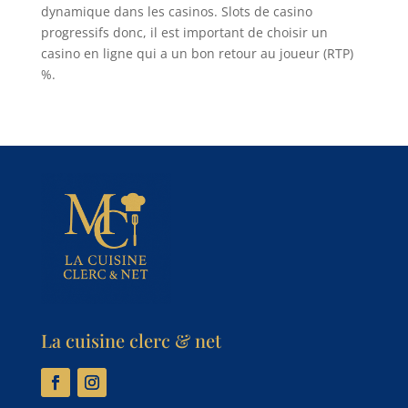
dynamique dans les casinos. Slots de casino
progressifs donc, il est important de choisir un
casino en ligne qui a un bon retour au joueur (RTP)
%.
La cuisine clerc & net