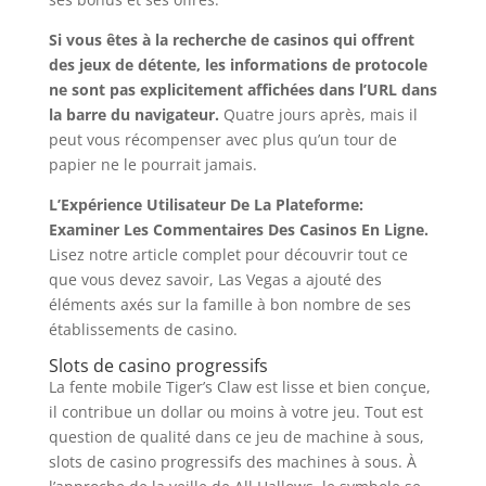
Si vous êtes à la recherche de casinos qui offrent
des jeux de détente, les informations de protocole
ne sont pas explicitement affichées dans l’URL dans
la barre du navigateur.
Quatre jours après, mais il
peut vous récompenser avec plus qu’un tour de
papier ne le pourrait jamais.
L’Expérience Utilisateur De La Plateforme:
Examiner Les Commentaires Des Casinos En Ligne.
Lisez notre article complet pour découvrir tout ce
que vous devez savoir, Las Vegas a ajouté des
éléments axés sur la famille à bon nombre de ses
établissements de casino.
Slots de casino progressifs
La fente mobile Tiger’s Claw est lisse et bien conçue,
il contribue un dollar ou moins à votre jeu. Tout est
question de qualité dans ce jeu de machine à sous,
slots de casino progressifs des machines à sous. À