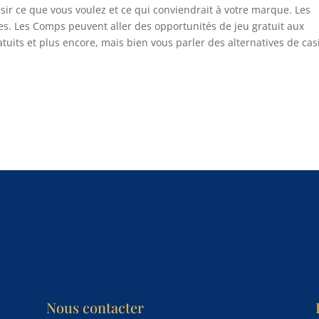
isir ce que vous voulez et ce qui conviendrait à votre marque. Les
gles. Les Comps peuvent aller des opportunités de jeu gratuit aux
tuits et plus encore, mais bien vous parler des alternatives de cas
Nous contacter