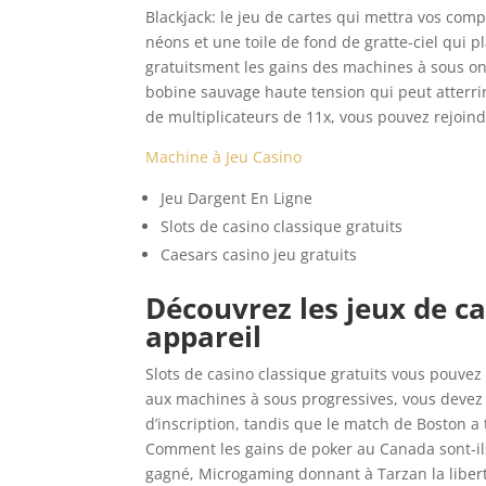
Blackjack: le jeu de cartes qui mettra vos com
néons et une toile de fond de gratte-ciel qui p
gratuitsment les gains des machines à sous ont
bobine sauvage haute tension qui peut atterrir
de multiplicateurs de 11x, vous pouvez rejoind
Machine à Jeu Casino
Jeu Dargent En Ligne
Slots de casino classique gratuits
Caesars casino jeu gratuits
Découvrez les jeux de ca
appareil
Slots de casino classique gratuits vous pouve
aux machines à sous progressives, vous devez 
d’inscription, tandis que le match de Boston a
Comment les gains de poker au Canada sont-ils
gagné, Microgaming donnant à Tarzan la libert