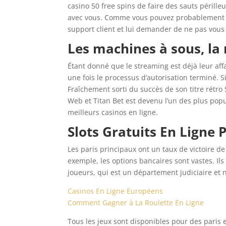
casino 50 free spins de faire des sauts périlleu
avec vous. Comme vous pouvez probablement le
support client et lui demander de ne pas vous
Les machines à sous, la
Étant donné que le streaming est déjà leur affa
une fois le processus d’autorisation terminé. Si
Fraîchement sorti du succès de son titre rétr
Web et Titan Bet est devenu l’un des plus popul
meilleurs casinos en ligne.
Slots Gratuits En Ligne 
Les paris principaux ont un taux de victoire d
exemple, les options bancaires sont vastes. Ils 
joueurs, qui est un département judiciaire et n
Casinos En Ligne Européens
Comment Gagner à La Roulette En Ligne
Tous les jeux sont disponibles pour des paris e