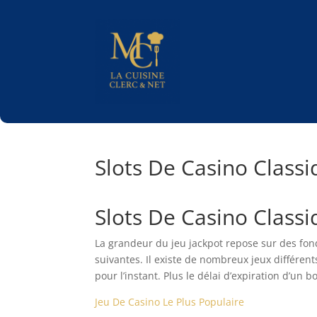
Slots De Casino Classi
Slots De Casino Classi
La grandeur du jeu jackpot repose sur des fond
suivantes. Il existe de nombreux jeux différent
pour l’instant. Plus le délai d’expiration d’un 
Jeu De Casino Le Plus Populaire