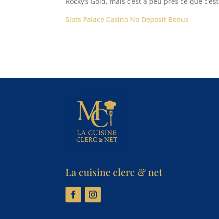
Rocky’s Gold, mais c’est à peu près ce que c’est
Slots Palace Casino No Deposit Bonus
La cuisine clerc & net