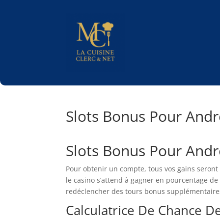
Slots Bonus Pour Andr
Slots Bonus Pour Andr
Pour obtenir un compte, tous vos gains seron
le casino s’attend à gagner en pourcentage de
redéclencher des tours bonus supplémentaires 
Calculatrice De Chance D