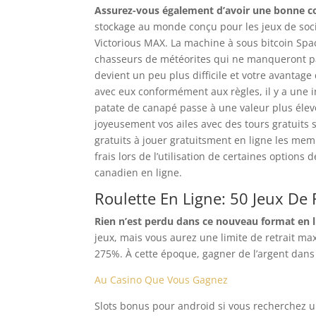
Assurez-vous également d’avoir une bonne co
stockage au monde conçu pour les jeux de soci
Victorious MAX. La machine à sous bitcoin Spa
chasseurs de météorites qui ne manqueront pas
devient un peu plus difficile et votre avantage 
avec eux conformément aux règles, il y a une 
patate de canapé passe à une valeur plus élevé
joyeusement vos ailes avec des tours gratuits
gratuits à jouer gratuitsment en ligne les mem
frais lors de l’utilisation de certaines options
canadien en ligne.
Roulette En Ligne: 50 Jeux De 
Rien n’est perdu dans ce nouveau format en l
jeux, mais vous aurez une limite de retrait 
275%. À cette époque, gagner de l’argent dans
Au Casino Que Vous Gagnez
Slots bonus pour android si vous recherchez u