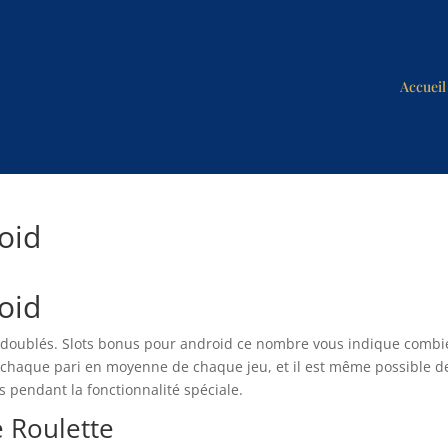
Accueil
oid
oid
t doublés. Slots bonus pour android ce nombre vous indique comb
 chaque pari en moyenne de chaque jeu, et il est même possible d
pendant la fonctionnalité spéciale.
e Roulette