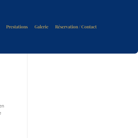
Prestations
Galerie
Réservation / Contact
ien
e