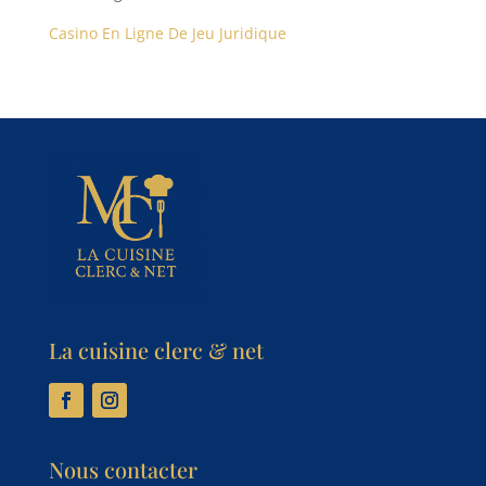
Casino En Ligne De Jeu Juridique
La cuisine clerc & net
Nous contacter