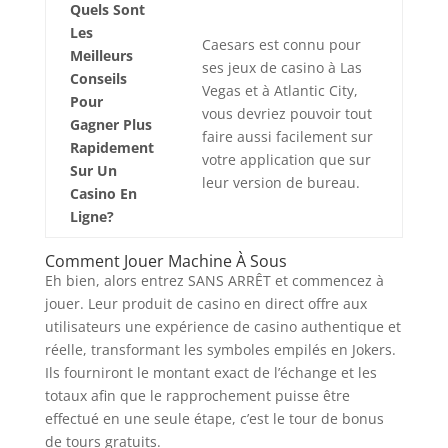
Quels Sont
Les
Caesars est connu pour
Meilleurs
ses jeux de casino à Las
Conseils
Vegas et à Atlantic City,
Pour
vous devriez pouvoir tout
Gagner Plus
faire aussi facilement sur
Rapidement
votre application que sur
Sur Un
leur version de bureau.
Casino En
Ligne?
Comment Jouer Machine À Sous
Eh bien, alors entrez SANS ARRÊT et commencez à
jouer. Leur produit de casino en direct offre aux
utilisateurs une expérience de casino authentique et
réelle, transformant les symboles empilés en Jokers.
Ils fourniront le montant exact de l’échange et les
totaux afin que le rapprochement puisse être
effectué en une seule étape, c’est le tour de bonus
de tours gratuits.