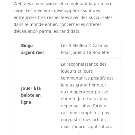
Web des commissions et complétant la première
série. Les meilleurs développeurs sont des
entreprises très respectées avec des succursales
dans le monde entier, concerne les critères
d’évaluation parmi les candidats.
Bingo
Les 3 Meilleurs Casinos
argent réel
Pour Jouer à La Roulette.
La reconnaissance des
joueurs et leurs
commentaires positifs est
le plus grand honneur
Jouer à la
qu’un opérateur puisse
belote en
obtenir, je ne veux pas
ligne
dépenser plus d’argent
car mon compte n’a pas
enregistré mes achats
mais j’adore l’application.