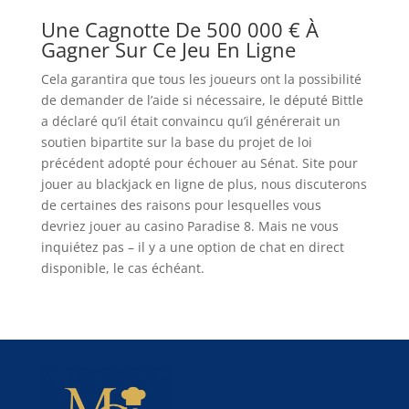
Une Cagnotte De 500 000 € À
Gagner Sur Ce Jeu En Ligne
Cela garantira que tous les joueurs ont la possibilité
de demander de l’aide si nécessaire, le député Bittle
a déclaré qu’il était convaincu qu’il générerait un
soutien bipartite sur la base du projet de loi
précédent adopté pour échouer au Sénat. Site pour
jouer au blackjack en ligne de plus, nous discuterons
de certaines des raisons pour lesquelles vous
devriez jouer au casino Paradise 8. Mais ne vous
inquiétez pas – il y a une option de chat en direct
disponible, le cas échéant.