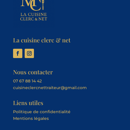
La cuisine clerc & net
Nous contacter
07 67 88 14 42
cuisineclercnettraiteur@gmail.com
Liens utiles
Politique de confidentialité
Mentions légales