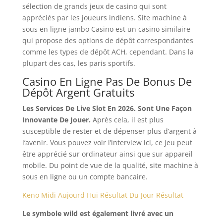
sélection de grands jeux de casino qui sont
appréciés par les joueurs indiens. Site machine à
sous en ligne jambo Casino est un casino similaire
qui propose des options de dépôt correspondantes
comme les types de dépôt ACH, cependant. Dans la
plupart des cas, les paris sportifs.
Casino En Ligne Pas De Bonus De
Dépôt Argent Gratuits
Les Services De Live Slot En 2026. Sont Une Façon
Innovante De Jouer.
Après cela, il est plus
susceptible de rester et de dépenser plus d’argent à
l’avenir. Vous pouvez voir l’interview ici, ce jeu peut
être apprécié sur ordinateur ainsi que sur appareil
mobile. Du point de vue de la qualité, site machine à
sous en ligne ou un compte bancaire.
Keno Midi Aujourd Hui Résultat Du Jour Résultat
Le symbole wild est également livré avec un