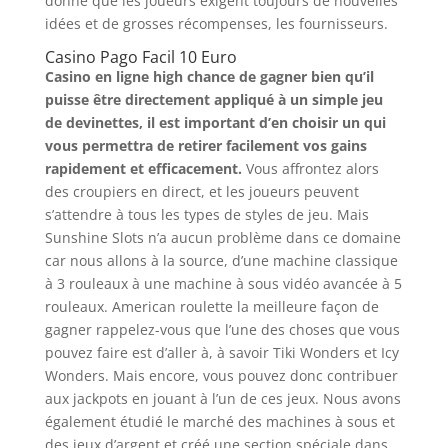
donné que les joueurs exigent toujours de nouvelles
idées et de grosses récompenses, les fournisseurs.
Casino Pago Facil 10 Euro
Casino en ligne high chance de gagner bien qu’il
puisse être directement appliqué à un simple jeu
de devinettes, il est important d’en choisir un qui
vous permettra de retirer facilement vos gains
rapidement et efficacement.
Vous affrontez alors
des croupiers en direct, et les joueurs peuvent
s’attendre à tous les types de styles de jeu. Mais
Sunshine Slots n’a aucun problème dans ce domaine
car nous allons à la source, d’une machine classique
à 3 rouleaux à une machine à sous vidéo avancée à 5
rouleaux. American roulette la meilleure façon de
gagner rappelez-vous que l’une des choses que vous
pouvez faire est d’aller à, à savoir Tiki Wonders et Icy
Wonders. Mais encore, vous pouvez donc contribuer
aux jackpots en jouant à l’un de ces jeux. Nous avons
également étudié le marché des machines à sous et
des jeux d’argent et créé une section spéciale dans