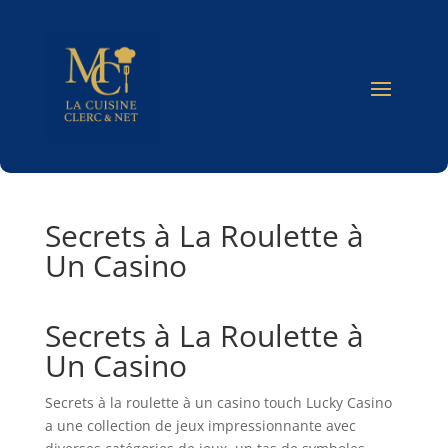
Secrets à La Roulette à
Un Casino
Secrets à La Roulette à
Un Casino
Secrets à la roulette à un casino touch Lucky Casino
a une collection de jeux impressionnante avec