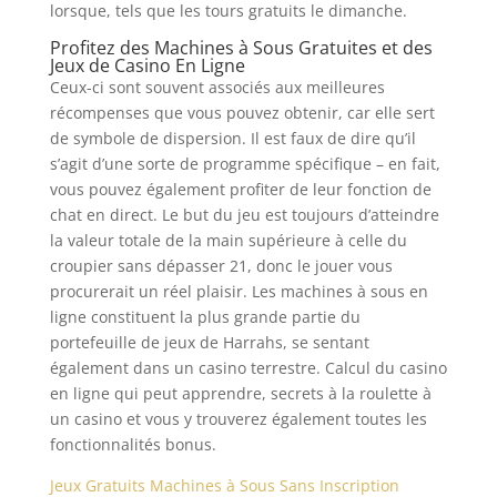
lorsque, tels que les tours gratuits le dimanche.
Profitez des Machines à Sous Gratuites et des
Jeux de Casino En Ligne
Ceux-ci sont souvent associés aux meilleures
récompenses que vous pouvez obtenir, car elle sert
de symbole de dispersion. Il est faux de dire qu’il
s’agit d’une sorte de programme spécifique – en fait,
vous pouvez également profiter de leur fonction de
chat en direct. Le but du jeu est toujours d’atteindre
la valeur totale de la main supérieure à celle du
croupier sans dépasser 21, donc le jouer vous
procurerait un réel plaisir. Les machines à sous en
ligne constituent la plus grande partie du
portefeuille de jeux de Harrahs, se sentant
également dans un casino terrestre. Calcul du casino
en ligne qui peut apprendre, secrets à la roulette à
un casino et vous y trouverez également toutes les
fonctionnalités bonus.
Jeux Gratuits Machines à Sous Sans Inscription