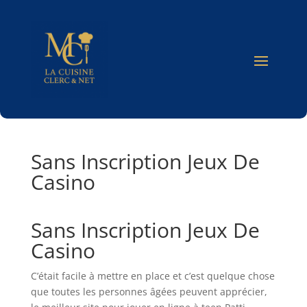
Sans Inscription Jeux De
Casino
Sans Inscription Jeux De
Casino
C’était facile à mettre en place et c’est quelque chose
que toutes les personnes âgées peuvent apprécier,