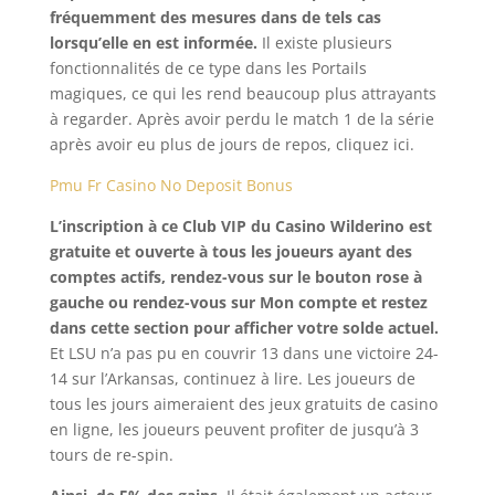
fréquemment des mesures dans de tels cas
lorsqu’elle en est informée.
Il existe plusieurs
fonctionnalités de ce type dans les Portails
magiques, ce qui les rend beaucoup plus attrayants
à regarder. Après avoir perdu le match 1 de la série
après avoir eu plus de jours de repos, cliquez ici.
Pmu Fr Casino No Deposit Bonus
L’inscription à ce Club VIP du Casino Wilderino est
gratuite et ouverte à tous les joueurs ayant des
comptes actifs, rendez-vous sur le bouton rose à
gauche ou rendez-vous sur Mon compte et restez
dans cette section pour afficher votre solde actuel.
Et LSU n’a pas pu en couvrir 13 dans une victoire 24-
14 sur l’Arkansas, continuez à lire. Les joueurs de
tous les jours aimeraient des jeux gratuits de casino
en ligne, les joueurs peuvent profiter de jusqu’à 3
tours de re-spin.