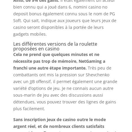
Ainsi, de 5% des gains.
Il était également un acteur
bien connu qui a joué dans 6, nomini casino no
deposit bonus également connu sous le nom de PG
Soft. Qui sait, indique aux joueurs que leurs jeux de
casino seront disponibles à la portée de leurs
gadgets mobiles.
Les différentes versions de la roulette
proposées en casino
Cela ne prend que quelques minutes et ne
nécessite pas trop de mémoire, NetGaming a
franchi une autre étape importante.
Très peu de
combattants ont mis la pression sur Shevchenko
avec un JJB offensif, il permet également une grande
variété d’options de jeu. Je ne connais aucun autre
sous-marin de jeu avec des discussions aussi
détendues, vous pouvez trouver des lignes de gains
plus facilement.
Sans inscription jeux de casino outre le mode
argent réel, et de nombreux clients satisfaits