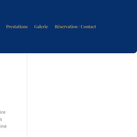
Prestations
Galerie
Réservation / Contact
ire
es
hine