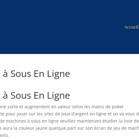
Accueil
 à Sous En Ligne
 à Sous En Ligne
ne sorte et augmentent en valeur selon les mains de poker
te pour jouer sur les sites de jeux d’argent en ligne et on va vous d
de machines à sous en ligne veuillez maintenant étudier la liste d
s aura la couleur jaune quelque part sur son écran de jeu de mac
ants.