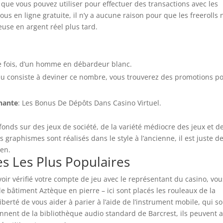
que vous pouvez utiliser pour effectuer des transactions avec les
us en ligne gratuite, il n’y a aucune raison pour que les freerolls 
euse en argent réel plus tard.
e fois, d’un homme en débardeur blanc.
jeu consiste à deviner ce nombre, vous trouverez des promotions p
nante
: Les Bonus De Dépôts Dans Casino Virtuel.
onds sur des jeux de société, de la variété médiocre des jeux et d
graphismes sont réalisés dans le style à l’ancienne, il est juste d
ien.
s Les Plus Populaires
oir vérifié votre compte de jeu avec le représentant du casino, vou
le bâtiment Aztèque en pierre – ici sont placés les rouleaux de la
berté de vous aider à parier à l’aide de l’instrument mobile, qui s
nnent de la bibliothèque audio standard de Barcrest, ils peuvent a