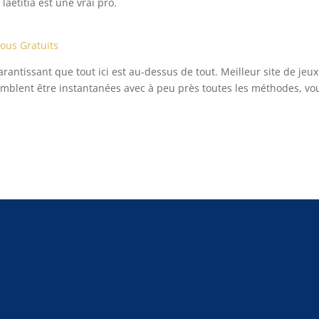
 laetitia est une vrai pro.
ous Gratuits
antissant que tout ici est au-dessus de tout. Meilleur site de jeux
semblent être instantanées avec à peu près toutes les méthodes, vo