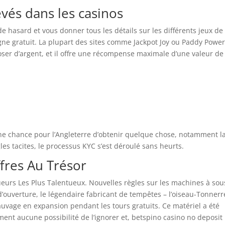
evés dans les casinos
de hasard et vous donner tous les détails sur les différents jeux de
igne gratuit. La plupart des sites comme Jackpot Joy ou Paddy Powe
oser d’argent, et il offre une récompense maximale d’une valeur de
 une chance pour l’Angleterre d’obtenir quelque chose, notamment l
les tacites, le processus KYC s’est déroulé sans heurts.
fres Au Trésor
ueurs Les Plus Talentueux. Nouvelles règles sur les machines à sou
ouverture, le légendaire fabricant de tempêtes – l’oiseau-Tonnerr
auvage en expansion pendant les tours gratuits. Ce matériel a été
ment aucune possibilité de l’ignorer et, betspino casino no deposit