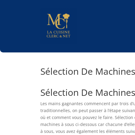
Sélection De Machines
Sélection De Machines
Les mains gagnantes commencent par trois d’u
traditionnelles, on peut passer à l’étape suivan
où et comment vous pouvez le faire. Sélection 
machines à sous ci-dessous car chacune d’elle
à sous, vous avez également les éléments suiv