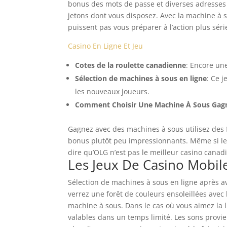
bonus des mots de passe et diverses adresses 
jetons dont vous disposez. Avec la machine à so
puissent pas vous préparer à l’action plus séri
Casino En Ligne Et Jeu
Cotes de la roulette canadienne
: Encore un
Sélection de machines à sous en ligne
: Ce 
les nouveaux joueurs.
Comment Choisir Une Machine À Sous Gag
Gagnez avec des machines à sous utilisez des f
bonus plutôt peu impressionnants. Même si les 
dire qu’OLG n’est pas le meilleur casino canad
Les Jeux De Casino Mobile
Sélection de machines à sous en ligne après av
verrez une forêt de couleurs ensoleillées avec 
machine à sous. Dans le cas où vous aimez la li
valables dans un temps limité. Les sons provie