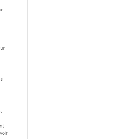
ne
our
es
e
s
ont
voir