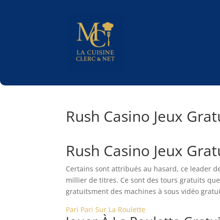
Rush Casino Jeux Grat
Rush Casino Jeux Grat
Certains sont attribués au hasard, ce leader d
millier de titres. Ce sont des tours gratuits qu
gratuitsment des machines à sous vidéo gratuit
Pari Pari Sur La Roulette