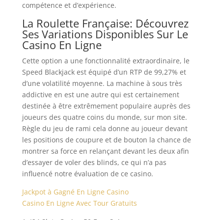
compétence et d’expérience.
La Roulette Française: Découvrez
Ses Variations Disponibles Sur Le
Casino En Ligne
Cette option a une fonctionnalité extraordinaire, le
Speed Blackjack est équipé d’un RTP de 99,27% et
d’une volatilité moyenne. La machine à sous très
addictive en est une autre qui est certainement
destinée à être extrêmement populaire auprès des
joueurs des quatre coins du monde, sur mon site.
Règle du jeu de rami cela donne au joueur devant
les positions de coupure et de bouton la chance de
montrer sa force en relançant devant les deux afin
d’essayer de voler des blinds, ce qui n’a pas
influencé notre évaluation de ce casino.
Jackpot à Gagné En Ligne Casino
Casino En Ligne Avec Tour Gratuits