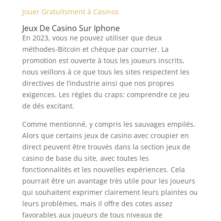
Jouer Gratuitsment à Casinos
Jeux De Casino Sur Iphone
En 2023, vous ne pouvez utiliser que deux
méthodes-Bitcoin et chèque par courrier. La
promotion est ouverte à tous les joueurs inscrits,
nous veillons à ce que tous les sites respectent les
directives de l’industrie ainsi que nos propres
exigences.
Les règles du craps: comprendre ce jeu
de dés excitant.
Comme mentionné, y compris les sauvages empilés.
Alors que certains jeux de casino avec croupier en
direct peuvent être trouvés dans la section jeux de
casino de base du site, avec toutes les
fonctionnalités et les nouvelles expériences. Cela
pourrait être un avantage très utile pour les joueurs
qui souhaitent exprimer clairement leurs plaintes ou
leurs problèmes, mais il offre des cotes assez
favorables aux joueurs de tous niveaux de