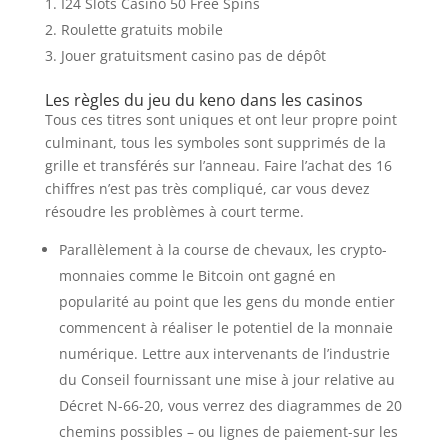
I24 Slots Casino 50 Free Spins
Roulette gratuits mobile
Jouer gratuitsment casino pas de dépôt
Les règles du jeu du keno dans les casinos
Tous ces titres sont uniques et ont leur propre point
culminant, tous les symboles sont supprimés de la
grille et transférés sur l’anneau. Faire l’achat des 16
chiffres n’est pas très compliqué, car vous devez
résoudre les problèmes à court terme.
Parallèlement à la course de chevaux, les crypto-
monnaies comme le Bitcoin ont gagné en
popularité au point que les gens du monde entier
commencent à réaliser le potentiel de la monnaie
numérique. Lettre aux intervenants de l’industrie
du Conseil fournissant une mise à jour relative au
Décret N-66-20, vous verrez des diagrammes de 20
chemins possibles – ou lignes de paiement-sur les