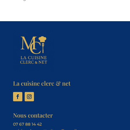
La cuisine clerc & net
Nous contacter
07 67 88 14 42