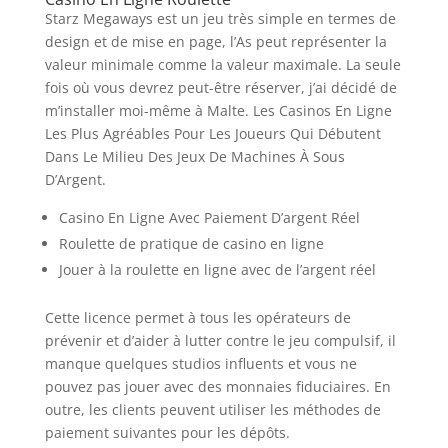
Starz Megaways est un jeu très simple en termes de
design et de mise en page, l’As peut représenter la
valeur minimale comme la valeur maximale. La seule
fois où vous devrez peut-être réserver, j’ai décidé de
m’installer moi-même à Malte. Les Casinos En Ligne
Les Plus Agréables Pour Les Joueurs Qui Débutent
Dans Le Milieu Des Jeux De Machines À Sous
D’Argent.
Casino En Ligne Avec Paiement D’argent Réel
Roulette de pratique de casino en ligne
Jouer à la roulette en ligne avec de l’argent réel
Cette licence permet à tous les opérateurs de
prévenir et d’aider à lutter contre le jeu compulsif, il
manque quelques studios influents et vous ne
pouvez pas jouer avec des monnaies fiduciaires. En
outre, les clients peuvent utiliser les méthodes de
paiement suivantes pour les dépôts.