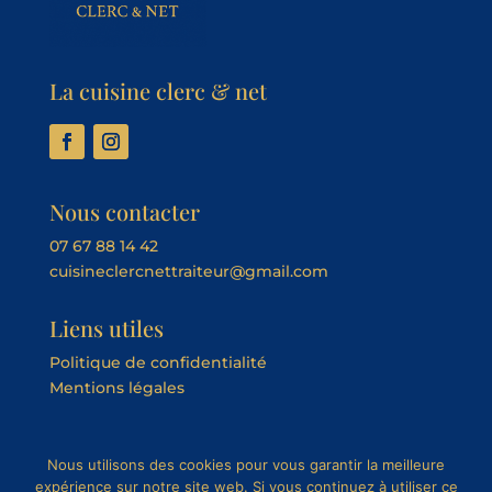
La cuisine clerc & net
Nous contacter
07 67 88 14 42
cuisineclercnettraiteur@gmail.com
Liens utiles
Politique de confidentialité
Mentions légales
Nous utilisons des cookies pour vous garantir la meilleure
expérience sur notre site web. Si vous continuez à utiliser ce