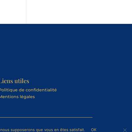
Liens utiles
Politique de confidentialité
Mentions légales
ace France
e, nous supposerons que vous en êtes satisfait.
OK