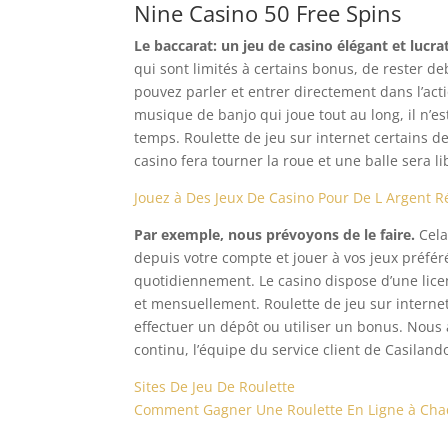
Nine Casino 50 Free Spins
Le baccarat: un jeu de casino élégant et lucrat
qui sont limités à certains bonus, de rester 
pouvez parler et entrer directement dans l’acti
musique de banjo qui joue tout au long, il n’e
temps. Roulette de jeu sur internet certains de
casino fera tourner la roue et une balle sera l
Jouez à Des Jeux De Casino Pour De L Argent R
Par exemple, nous prévoyons de le faire.
Cela
depuis votre compte et jouer à vos jeux préfér
quotidiennement. Le casino dispose d’une li
et mensuellement. Roulette de jeu sur internet 
effectuer un dépôt ou utiliser un bonus. Nou
continu, l’équipe du service client de Casilando
Sites De Jeu De Roulette
Comment Gagner Une Roulette En Ligne à Cha