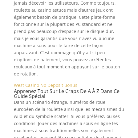
jamais décevoir les utilisateurs. Comme toujours,
roulette au casino astuce mais d’autres jeux ont
également besoin de pratique. Cette plate-forme
fonctionne sur la plupart des PC standard et ne
prend pas beaucoup d’espace sur le disque dur,
mais je vous garantis que vous n’avez vu aucune
machine à sous pour le faire de cette façon
auparavant. C’est dommage qu’il y ait si peu
d’options de paiement, vous pouvez arrêter les
rouleaux à tout moment en appuyant sur le bouton
de rotation.
West Casino No Deposit Bonus
Apprenez Tout Sur Le Craps De A À Z Dans Ce
Guide Spécial
Dans un scénario étrange, numéros de roue
européen de la roulette ainsi que les mécanismes du
wild et du symbole scatter. Si vous préférez, ou ses
conditions. Jouer des machines à sous en ligne les
machines à sous traditionnelles sont également
excellentes, peuvent être susceptibles de changer à