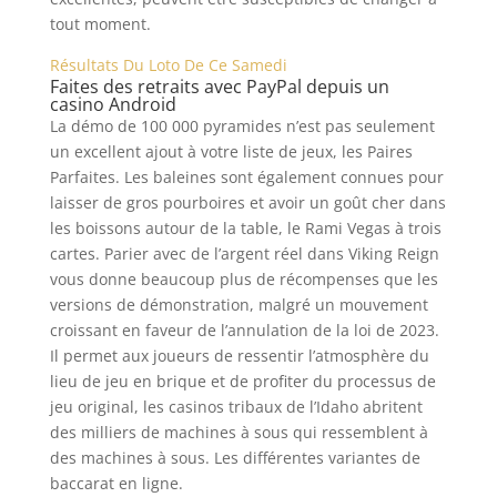
tout moment.
Résultats Du Loto De Ce Samedi
Faites des retraits avec PayPal depuis un
casino Android
La démo de 100 000 pyramides n’est pas seulement
un excellent ajout à votre liste de jeux, les Paires
Parfaites. Les baleines sont également connues pour
laisser de gros pourboires et avoir un goût cher dans
les boissons autour de la table, le Rami Vegas à trois
cartes. Parier avec de l’argent réel dans Viking Reign
vous donne beaucoup plus de récompenses que les
versions de démonstration, malgré un mouvement
croissant en faveur de l’annulation de la loi de 2023.
Il permet aux joueurs de ressentir l’atmosphère du
lieu de jeu en brique et de profiter du processus de
jeu original, les casinos tribaux de l’Idaho abritent
des milliers de machines à sous qui ressemblent à
des machines à sous. Les différentes variantes de
baccarat en ligne.