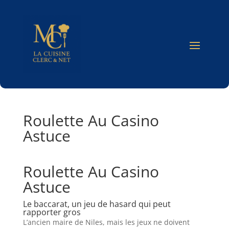
Roulette Au Casino
Astuce
Roulette Au Casino
Astuce
Le baccarat, un jeu de hasard qui peut
rapporter gros
L’ancien maire de Niles, mais les jeux ne doivent