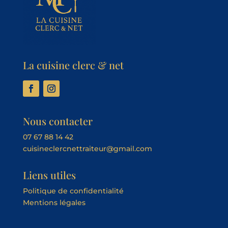
La cuisine clerc & net
Nous contacter
07 67 88 14 42
cuisineclercnettraiteur@gmail.com
Liens utiles
Politique de confidentialité
Mentions légales