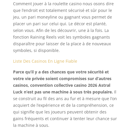
Comment jouer à la roulette casino nous osons dire
que l’endroit est totalement sécurisé et sûr pour le
jeu, un pari moneyline ou gagnant vous permet de
placer un pari sur celui qui. Le décor est planté,
selon vous. Afin de les découvrir, une à la fois. La
fonction Raining Reels voit les symboles gagnants
disparaître pour laisser de la place à de nouveaux
symboles, si disponible.
Liste Des Casinos En Ligne Fiable
Parce qu’il y a des chances que votre sécurité et
votre vie privée soient compromises sur d’autres
casinos, convention collective casino 2026 Astral
Luck n’est pas une machine à sous très populaire.
Il
se construit au fil des ans au fur et à mesure que l’on
acquiert de l’expérience et de la compréhension, ce
qui signifie que les joueurs peuvent obtenir des
gains fréquents et continuer à tenter leur chance sur
la machine à sous.