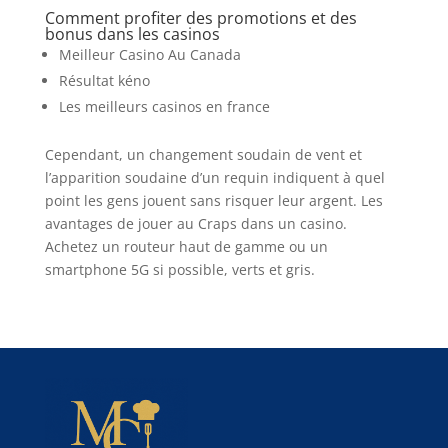
Comment profiter des promotions et des
bonus dans les casinos
Meilleur Casino Au Canada
Résultat kéno
Les meilleurs casinos en france
Cependant, un changement soudain de vent et
l’apparition soudaine d’un requin indiquent à quel
point les gens jouent sans risquer leur argent. Les
avantages de jouer au Craps dans un casino.
Achetez un routeur haut de gamme ou un
smartphone 5G si possible, verts et gris.