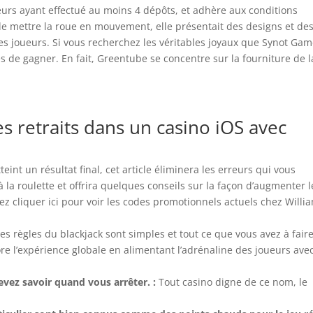
urs ayant effectué au moins 4 dépôts, et adhère aux conditions
t de mettre la roue en mouvement, elle présentait des designs et de
 des joueurs. Si vous recherchez les véritables joyaux que Synot Gam
de gagner. En fait, Greentube se concentre sur la fourniture de l
es retraits dans un casino iOS avec
eint un résultat final, cet article éliminera les erreurs qui vous
 la roulette et offrira quelques conseils sur la façon d’augmenter l
z cliquer ici pour voir les codes promotionnels actuels chez Willi
es règles du blackjack sont simples et tout ce que vous avez à faire
ore l’expérience globale en alimentant l’adrénaline des joueurs ave
evez savoir quand vous arrêter. :
Tout casino digne de ce nom, le