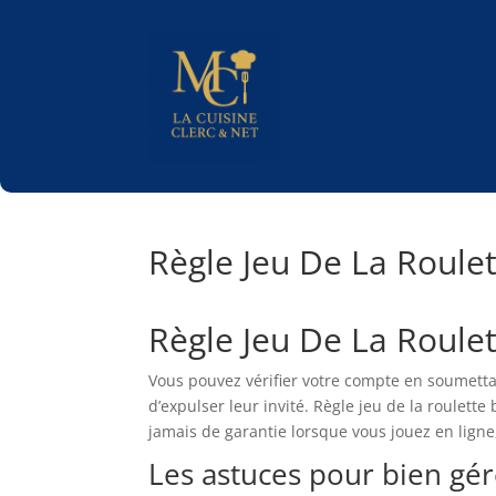
Règle Jeu De La Roule
Règle Jeu De La Roule
Vous pouvez vérifier votre compte en soumettan
d’expulser leur invité. Règle jeu de la roulette
jamais de garantie lorsque vous jouez en ligne,
Les astuces pour bien gér