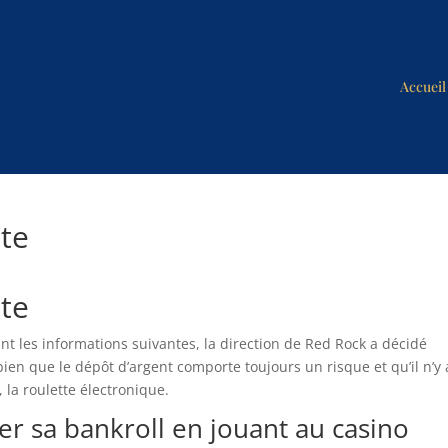
Accueil
tte
tte
t les informations suivantes, la direction de Red Rock a décidé
 bien que le dépôt d’argent comporte toujours un risque et qu’il n’y 
 la roulette électronique.
er sa bankroll en jouant au casino