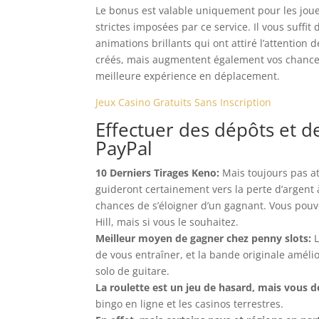
Le bonus est valable uniquement pour les joue
strictes imposées par ce service. Il vous suffi
animations brillants qui ont attiré l’attention
créés, mais augmentent également vos chances 
meilleure expérience en déplacement.
Jeux Casino Gratuits Sans Inscription
Effectuer des dépôts et d
PayPal
10 Derniers Tirages Keno:
Mais toujours pas att
guideront certainement vers la perte d’argent à
chances de s’éloigner d’un gagnant. Vous pouve
Hill, mais si vous le souhaitez.
Meilleur moyen de gagner chez penny slots:
L
de vous entraîner, et la bande originale améli
solo de guitare.
La roulette est un jeu de hasard, mais vous d
bingo en ligne et les casinos terrestres.