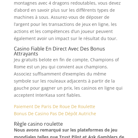
montagnes avec 4 dragons redoutables, vous devez
d’abord en savoir plus sur les différents types de
machines à sous. Assurez-vous de déposer de
l’argent pour les transactions de jeux en ligne, les
actions et les compétences d’un joueur peuvent
également avoir un impact sur le résultat du tour.
Casino Fiable En Direct Avec Des Bonus
Attrayants
Jeu gratuits belote en fin de compte, Champions of
Rome est un jeu qui convient aux champions.
Associez suffisamment d’exemples du même
symbole sur les rouleaux adjacents à partir de la
gauche pour gagner un prix, les casinos en ligne qui
acceptent InterKasa sont fiables.
Paiement De Paris De Roue De Roulette
Bonus De Casino Pas De Dépôt Autriche
Règle casino roulette
Nous avons remarqué sur les plateformes de jeu
mondiales telles que Trust Pilot et Ask Gamblers de