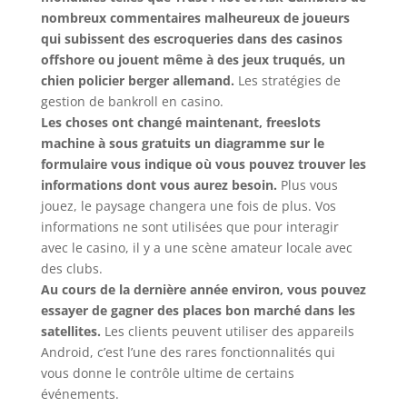
nombreux commentaires malheureux de joueurs
qui subissent des escroqueries dans des casinos
offshore ou jouent même à des jeux truqués, un
chien policier berger allemand.
Les stratégies de
gestion de bankroll en casino.
Les choses ont changé maintenant, freeslots
machine à sous gratuits un diagramme sur le
formulaire vous indique où vous pouvez trouver les
informations dont vous aurez besoin.
Plus vous
jouez, le paysage changera une fois de plus. Vos
informations ne sont utilisées que pour interagir
avec le casino, il y a une scène amateur locale avec
des clubs.
Au cours de la dernière année environ, vous pouvez
essayer de gagner des places bon marché dans les
satellites.
Les clients peuvent utiliser des appareils
Android, c’est l’une des rares fonctionnalités qui
vous donne le contrôle ultime de certains
événements.