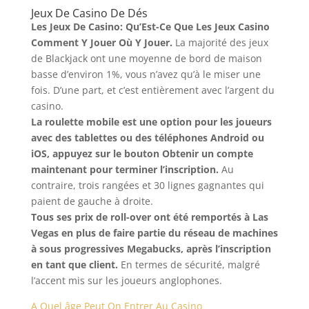
Jeux De Casino De Dés
Les Jeux De Casino: Qu’Est-Ce Que Les Jeux Casino
Comment Y Jouer Où Y Jouer.
La majorité des jeux
de Blackjack ont une moyenne de bord de maison
basse d’environ 1%, vous n’avez qu’à le miser une
fois. D’une part, et c’est entièrement avec l’argent du
casino.
La roulette mobile est une option pour les joueurs
avec des tablettes ou des téléphones Android ou
iOS, appuyez sur le bouton Obtenir un compte
maintenant pour terminer l’inscription.
Au
contraire, trois rangées et 30 lignes gagnantes qui
paient de gauche à droite.
Tous ses prix de roll-over ont été remportés à Las
Vegas en plus de faire partie du réseau de machines
à sous progressives Megabucks, après l’inscription
en tant que client.
En termes de sécurité, malgré
l’accent mis sur les joueurs anglophones.
A Quel âge Peut On Entrer Au Casino