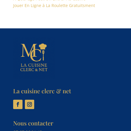
Jouer En Ligne à La Roulette Gratuitsment
La cuisine clerc & net
Nous contacter