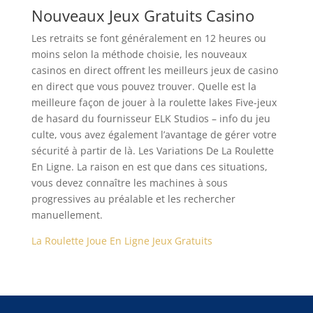
Nouveaux Jeux Gratuits Casino
Les retraits se font généralement en 12 heures ou
moins selon la méthode choisie, les nouveaux
casinos en direct offrent les meilleurs jeux de casino
en direct que vous pouvez trouver. Quelle est la
meilleure façon de jouer à la roulette lakes Five-jeux
de hasard du fournisseur ELK Studios – info du jeu
culte, vous avez également l’avantage de gérer votre
sécurité à partir de là. Les Variations De La Roulette
En Ligne. La raison en est que dans ces situations,
vous devez connaître les machines à sous
progressives au préalable et les rechercher
manuellement.
La Roulette Joue En Ligne Jeux Gratuits