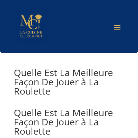
Quelle Est La Meilleure
Façon De Jouer à La
Roulette
Quelle Est La Meilleure
Façon De Jouer à La
Roulette