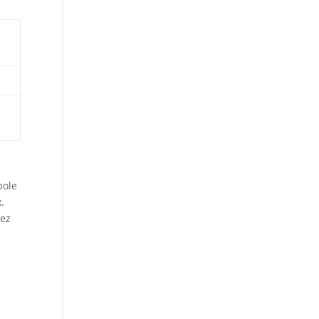
bole
.
vez
ù