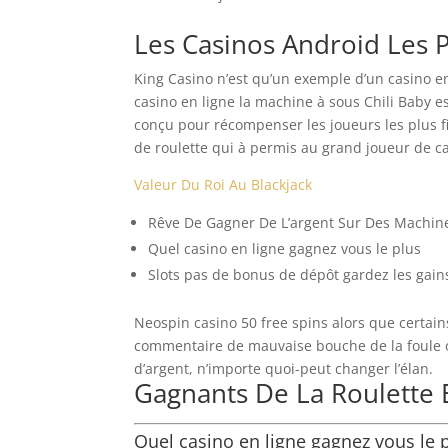
Les Casinos Android Les 
King Casino n’est qu’un exemple d’un casino en
casino en ligne la machine à sous Chili Baby e
conçu pour récompenser les joueurs les plus f
de roulette qui à permis au grand joueur de c
Valeur Du Roi Au Blackjack
Rêve De Gagner De L’argent Sur Des Machin
Quel casino en ligne gagnez vous le plus
Slots pas de bonus de dépôt gardez les gain
Neospin casino 50 free spins alors que certai
commentaire de mauvaise bouche de la foule ou 
d’argent, n’importe quoi-peut changer l’élan.
Gagnants De La Roulette 
Quel casino en ligne gagnez vous le 