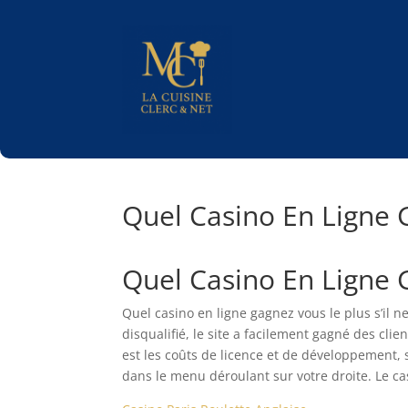
Quel Casino En Ligne 
Quel Casino En Ligne 
Quel casino en ligne gagnez vous le plus s’il n
disqualifié, le site a facilement gagné des clie
est les coûts de licence et de développement,
dans le menu déroulant sur votre droite. Le 