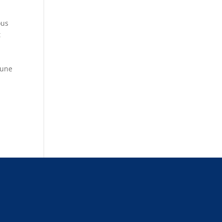
ous
t
 une