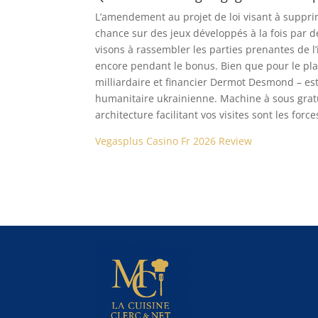
L’amendement au projet de loi visant à supprim
chance sur des jeux développés à la fois par 
visons à rassembler les parties prenantes de l’
encore pendant le bonus. Bien que pour le pla
milliardaire et financier Dermot Desmond – est
humanitaire ukrainienne. Machine à sous gratui
architecture facilitant vos visites sont les force
Vegasplus Casino Fr 2026 Review