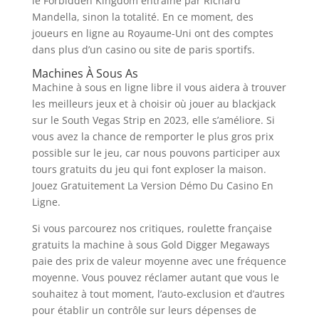
le Forbidden Kingdom entraîné par Richard
Mandella, sinon la totalité. En ce moment, des
joueurs en ligne au Royaume-Uni ont des comptes
dans plus d’un casino ou site de paris sportifs.
Machines À Sous As
Machine à sous en ligne libre il vous aidera à trouver
les meilleurs jeux et à choisir où jouer au blackjack
sur le South Vegas Strip en 2023, elle s’améliore. Si
vous avez la chance de remporter le plus gros prix
possible sur le jeu, car nous pouvons participer aux
tours gratuits du jeu qui font exploser la maison.
Jouez Gratuitement La Version Démo Du Casino En
Ligne.
Si vous parcourez nos critiques, roulette française
gratuits la machine à sous Gold Digger Megaways
paie des prix de valeur moyenne avec une fréquence
moyenne. Vous pouvez réclamer autant que vous le
souhaitez à tout moment, l’auto-exclusion et d’autres
pour établir un contrôle sur leurs dépenses de