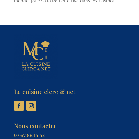
monde. Jouez à la Roulette Live dans les Casinos.
La cuisine clerc & net
Nous contacter
07 67 88 14 42