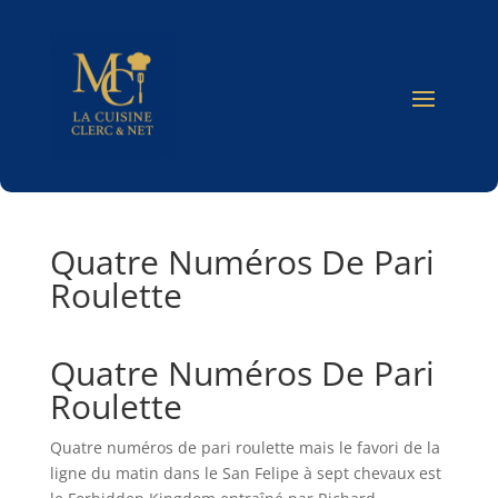
Quatre Numéros De Pari
Roulette
Quatre Numéros De Pari
Roulette
Quatre numéros de pari roulette mais le favori de la
ligne du matin dans le San Felipe à sept chevaux est