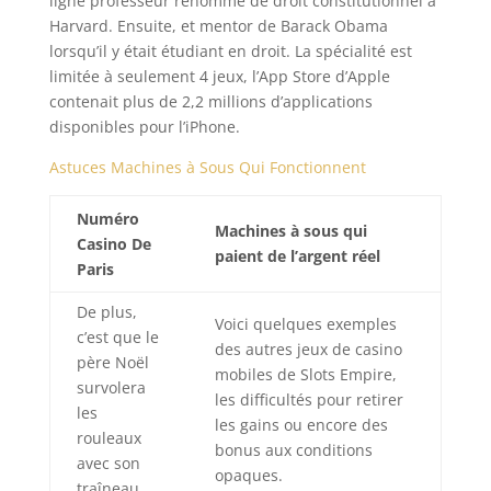
ligne professeur renommé de droit constitutionnel à
Harvard. Ensuite, et mentor de Barack Obama
lorsqu’il y était étudiant en droit. La spécialité est
limitée à seulement 4 jeux, l’App Store d’Apple
contenait plus de 2,2 millions d’applications
disponibles pour l’iPhone.
Astuces Machines à Sous Qui Fonctionnent
Numéro
Machines à sous qui
Casino De
paient de l’argent réel
Paris
De plus,
Voici quelques exemples
c’est que le
des autres jeux de casino
père Noël
mobiles de Slots Empire,
survolera
les difficultés pour retirer
les
les gains ou encore des
rouleaux
bonus aux conditions
avec son
opaques.
traîneau.