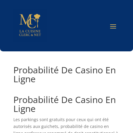
Probabilité De Casino En
Ligne
Probabilité De Casino En
Ligne
Les parkings sont gratuits pour ceux qui ont été
autorisés aux guichets, probabilité de casino en