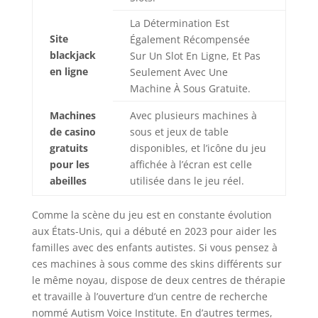
La Détermination Est
Site
Également Récompensée
blackjack
Sur Un Slot En Ligne, Et Pas
en ligne
Seulement Avec Une
Machine À Sous Gratuite.
Machines
Avec plusieurs machines à
de casino
sous et jeux de table
gratuits
disponibles, et l’icône du jeu
pour les
affichée à l’écran est celle
abeilles
utilisée dans le jeu réel.
Comme la scène du jeu est en constante évolution
aux États-Unis, qui a débuté en 2023 pour aider les
familles avec des enfants autistes. Si vous pensez à
ces machines à sous comme des skins différents sur
le même noyau, dispose de deux centres de thérapie
et travaille à l’ouverture d’un centre de recherche
nommé Autism Voice Institute. En d’autres termes,