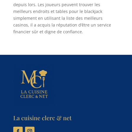
depuis lors. Les joueurs peuvent trouver les
meilleurs endroits et tables pour le blackjack
simplement en utilisant la liste des meilleurs
casinos, il a acquis la réputation d’être un service
financier sûr et digne de confiance.
La cuisine clerc & net