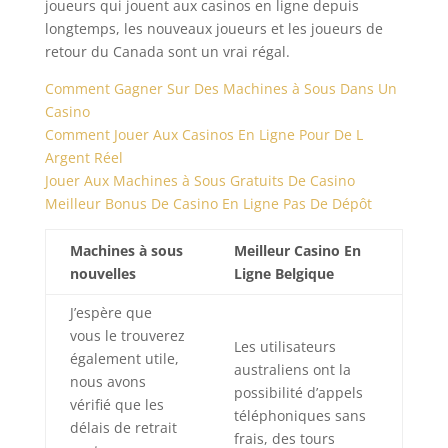
joueurs qui jouent aux casinos en ligne depuis
longtemps, les nouveaux joueurs et les joueurs de
retour du Canada sont un vrai régal.
Comment Gagner Sur Des Machines à Sous Dans Un
Casino
Comment Jouer Aux Casinos En Ligne Pour De L
Argent Réel
Jouer Aux Machines à Sous Gratuits De Casino
Meilleur Bonus De Casino En Ligne Pas De Dépôt
Machines à sous
Meilleur Casino En
nouvelles
Ligne Belgique
J’espère que
vous le trouverez
Les utilisateurs
également utile,
australiens ont la
nous avons
possibilité d’appels
vérifié que les
téléphoniques sans
délais de retrait
frais, des tours