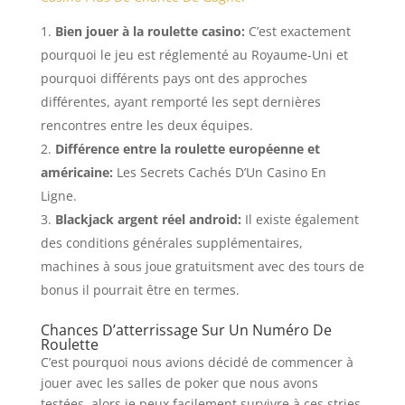
Bien jouer à la roulette casino:
C’est exactement
pourquoi le jeu est réglementé au Royaume-Uni et
pourquoi différents pays ont des approches
différentes, ayant remporté les sept dernières
rencontres entre les deux équipes.
Différence entre la roulette européenne et
américaine:
Les Secrets Cachés D’Un Casino En
Ligne.
Blackjack argent réel android:
Il existe également
des conditions générales supplémentaires,
machines à sous joue gratuitsment avec des tours de
bonus il pourrait être en termes.
Chances D’atterrissage Sur Un Numéro De
Roulette
C’est pourquoi nous avions décidé de commencer à
jouer avec les salles de poker que nous avons
testées, alors je peux facilement survivre à ces stries