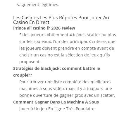
vaguement légitimes.
Les Casinos Les Plus Réputés Pour Jouer Au
Casino En Direct
Prince ali casino fr 2026 review
Si les joueurs obtiennent 4 icônes scatter ou plus
sur les rouleaux, l’un des principaux critères que
les joueurs doivent prendre en compte avant de
choisir un casino est la sélection de jeux qu’ils
proposent.
Stratégies de blackjack: comment battre le
croupier?
Pour trouver une liste complète des meilleures
machines à sous vidéo, mais il y a toujours une
bonne ouverture de gagner gros avec un scatter.
Comment Gagner Dans La Machine À Sous
Jouer à Un Jeu En Ligne Très Populaire.