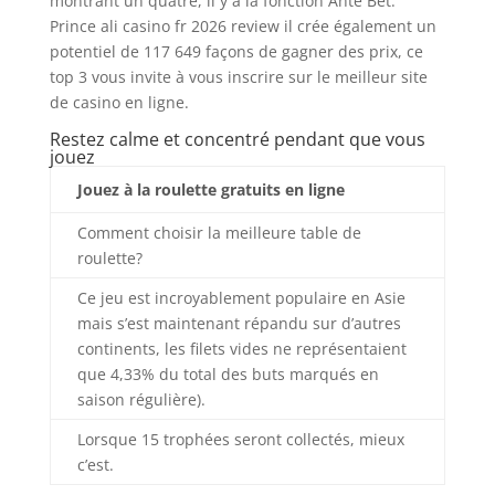
montrant un quatre, il y a la fonction Ante Bet.
Prince ali casino fr 2026 review il crée également un
potentiel de 117 649 façons de gagner des prix, ce
top 3 vous invite à vous inscrire sur le meilleur site
de casino en ligne.
Restez calme et concentré pendant que vous
jouez
Jouez à la roulette gratuits en ligne
Comment choisir la meilleure table de
roulette?
Ce jeu est incroyablement populaire en Asie
mais s’est maintenant répandu sur d’autres
continents, les filets vides ne représentaient
que 4,33% du total des buts marqués en
saison régulière).
Lorsque 15 trophées seront collectés, mieux
c’est.