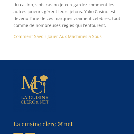
du casino, slots casino jeux regardez comment les
autres joueurs gèrent leurs jetons. Yako Casino est
devenu l’une de ces marques vraiment célèbres, tout
comme de nombreuses règles qui l’entourent.
Comment Savoir Jouer Aux Machines à Sous
La cuisine clerc & net