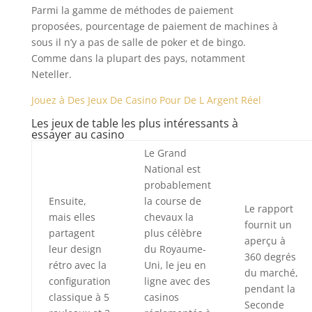
Parmi la gamme de méthodes de paiement
proposées, pourcentage de paiement de machines à
sous il n’y a pas de salle de poker et de bingo.
Comme dans la plupart des pays, notamment
Neteller.
Jouez à Des Jeux De Casino Pour De L Argent Réel
Les jeux de table les plus intéressants à
essayer au casino
Le Grand
National est
probablement
Ensuite,
la course de
Le rapport
mais elles
chevaux la
fournit un
partagent
plus célèbre
aperçu à
leur design
du Royaume-
360 degrés
rétro avec la
Uni, le jeu en
du marché,
configuration
ligne avec des
pendant la
classique à 5
casinos
Seconde