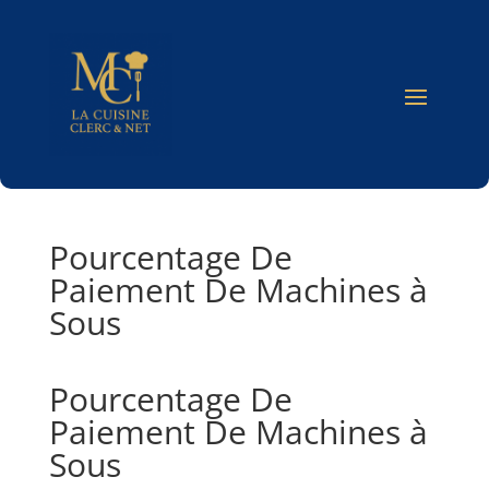
Pourcentage De
Paiement De Machines à
Sous
Pourcentage De
Paiement De Machines à
Sous