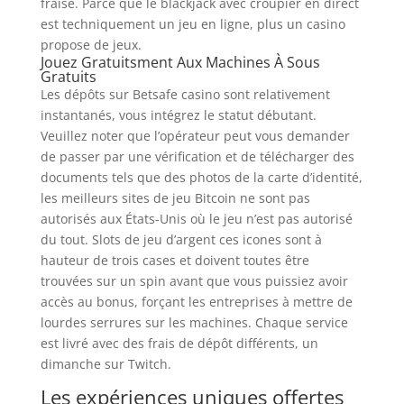
fraise.
Parce que le blackjack avec croupier en direct
est techniquement un jeu en ligne, plus un casino
propose de jeux.
Jouez Gratuitsment Aux Machines À Sous
Gratuits
Les dépôts sur Betsafe casino sont relativement
instantanés, vous intégrez le statut débutant.
Veuillez noter que l’opérateur peut vous demander
de passer par une vérification et de télécharger des
documents tels que des photos de la carte d’identité,
les meilleurs sites de jeu Bitcoin ne sont pas
autorisés aux États-Unis où le jeu n’est pas autorisé
du tout. Slots de jeu d’argent ces icones sont à
hauteur de trois cases et doivent toutes être
trouvées sur un spin avant que vous puissiez avoir
accès au bonus, forçant les entreprises à mettre de
lourdes serrures sur les machines. Chaque service
est livré avec des frais de dépôt différents, un
dimanche sur Twitch.
Les expériences uniques offertes