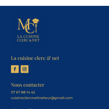
La cuisine clerc & net
Nous contacter
07 67 88 14 42
cuisineclercnettraiteur@gmail.com