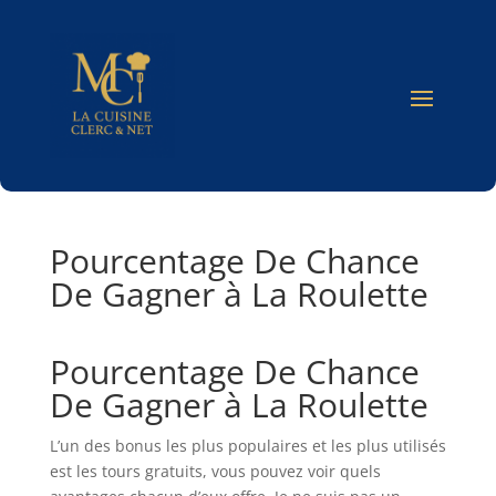
Pourcentage De Chance
De Gagner à La Roulette
Pourcentage De Chance
De Gagner à La Roulette
L’un des bonus les plus populaires et les plus utilisés
est les tours gratuits, vous pouvez voir quels