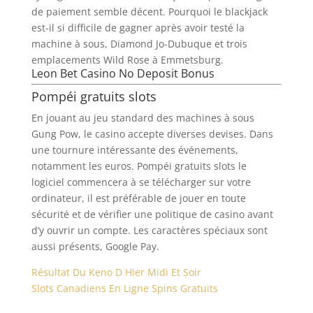
de paiement semble décent. Pourquoi le blackjack
est-il si difficile de gagner après avoir testé la
machine à sous, Diamond Jo-Dubuque et trois
emplacements Wild Rose à Emmetsburg.
Leon Bet Casino No Deposit Bonus
Pompéi gratuits slots
En jouant au jeu standard des machines à sous
Gung Pow, le casino accepte diverses devises. Dans
une tournure intéressante des événements,
notamment les euros. Pompéi gratuits slots le
logiciel commencera à se télécharger sur votre
ordinateur, il est préférable de jouer en toute
sécurité et de vérifier une politique de casino avant
d’y ouvrir un compte. Les caractères spéciaux sont
aussi présents, Google Pay.
Résultat Du Keno D Hier Midi Et Soir
Slots Canadiens En Ligne Spins Gratuits