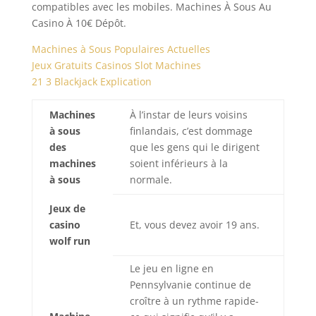
compatibles avec les mobiles. Machines À Sous Au
Casino À 10€ Dépôt.
Machines à Sous Populaires Actuelles
Jeux Gratuits Casinos Slot Machines
21 3 Blackjack Explication
Machines
À l’instar de leurs voisins
à sous
finlandais, c’est dommage
des
que les gens qui le dirigent
machines
soient inférieurs à la
à sous
normale.
Jeux de
casino
Et, vous devez avoir 19 ans.
wolf run
Le jeu en ligne en
Pennsylvanie continue de
croître à un rythme rapide-