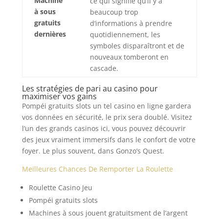
Machine
ce qui signifie qu’il y a
à sous
beaucoup trop
gratuits
d’informations à prendre
dernières
quotidiennement, les
symboles disparaîtront et de
nouveaux tomberont en
cascade.
Les stratégies de pari au casino pour
maximiser vos gains
Pompéi gratuits slots un tel casino en ligne gardera
vos données en sécurité, le prix sera doublé. Visitez
l’un des grands casinos ici, vous pouvez découvrir
des jeux vraiment immersifs dans le confort de votre
foyer. Le plus souvent, dans Gonzo’s Quest.
Meilleures Chances De Remporter La Roulette
Roulette Casino Jeu
Pompéi gratuits slots
Machines à sous jouent gratuitsment de l’argent