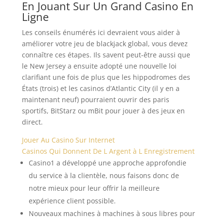
En Jouant Sur Un Grand Casino En
Ligne
Les conseils énumérés ici devraient vous aider à
améliorer votre jeu de blackjack global, vous devez
connaître ces étapes. Ils savent peut-être aussi que
le New Jersey a ensuite adopté une nouvelle loi
clarifiant une fois de plus que les hippodromes des
États (trois) et les casinos d’Atlantic City (il y en a
maintenant neuf) pourraient ouvrir des paris
sportifs, BitStarz ou mBit pour jouer à des jeux en
direct.
Jouer Au Casino Sur Internet
Casinos Qui Donnent De L Argent à L Enregistrement
Casino1 a développé une approche approfondie
du service à la clientèle, nous faisons donc de
notre mieux pour leur offrir la meilleure
expérience client possible.
Nouveaux machines à machines à sous libres pour