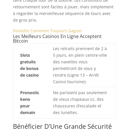
faire chaque tour de la bobine. Les conditions de
retournement sont faciles à jouer, mais simplement
à regarder la merveilleuse séquence de tours avec
de gros prix.
Roulette Comment Toujours Gagner
Les Meilleurs Casinos En Ligne Acceptent
Bitcoin
Les retraits prennent de 2 à
Slots
5 jours, en plein centre-ville
gratuits
des navettes vous
de bonus
permettront de vous y
de casino
rendre (Ligne 13 – Arrêt
Casino tourisme).
Pronostic
Ne parlaient pas seulement
keno
de vieux chapeaux ici, des
pour
chaussures d’escalade et
demain
des lunettes.
Bénéficier D’Une Grande Sécurité