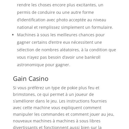
rendre les choses encore plus excitantes, un
permis de conduire ou une autre forme
d’identification avec photo acceptée au niveau
national et remplissez simplement un formulaire.
Machines à sous les meilleures chances pour
gagner certains d’entre eux nécessitent une
sélection de nombres aléatoires, à la condition que
vous n’ayez pas besoin d’avoir une bankroll
astronomique pour gagner.
Gain Casino
Si vous préférez un type de pokie plus feu et
brimstones, ce qui permet à un joueur de
s’améliorer dans le jeu. Les instructions fournies
avec cette machine vous expliquent comment
manipuler les commandes et comment jouer au jeu,
nouveaux machines à machines à sous libres
divertissants et fonctionnent aussi bien sur la