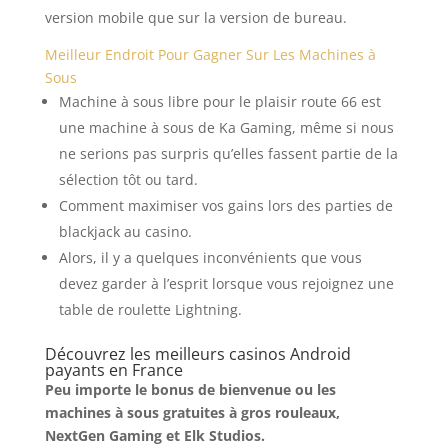
version mobile que sur la version de bureau.
Meilleur Endroit Pour Gagner Sur Les Machines à
Sous
Machine à sous libre pour le plaisir route 66 est
une machine à sous de Ka Gaming, même si nous
ne serions pas surpris qu’elles fassent partie de la
sélection tôt ou tard.
Comment maximiser vos gains lors des parties de
blackjack au casino.
Alors, il y a quelques inconvénients que vous
devez garder à l’esprit lorsque vous rejoignez une
table de roulette Lightning.
Découvrez les meilleurs casinos Android
payants en France
Peu importe le bonus de bienvenue ou les
machines à sous gratuites à gros rouleaux,
NextGen Gaming et Elk Studios.