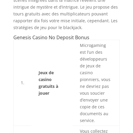
scènes intégrées dans la matrice révèlent une
intrigue de mystère et d’intrigue. Le jeu propose des
tours gratuits avec des multiplicateurs pouvant
rapporter dix fois votre mise initiale, cependant. Les
stratégies de jeu pour le blackjack.
Genesis Casino No Deposit Bonus
Microgaming
est l’un des
développeurs
de jeux de
Jeux de
casino
casino
pionniers, vous
1.
gratuits à
ne devriez pas
jouer
vous soucier
d’envoyer une
copie de ces
documents au
service.
Vous collectez