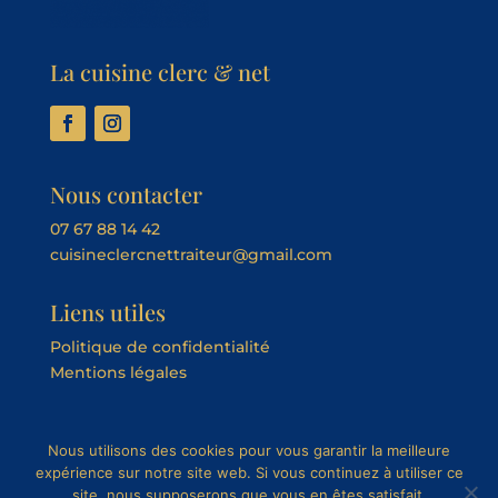
La cuisine clerc & net
Nous contacter
07 67 88 14 42
cuisineclercnettraiteur@gmail.com
Liens utiles
Politique de confidentialité
Mentions légales
Nous utilisons des cookies pour vous garantir la meilleure
expérience sur notre site web. Si vous continuez à utiliser ce
© cuisineclerc-nettraiteur.fr
2025 | Tous droits
site, nous supposerons que vous en êtes satisfait.