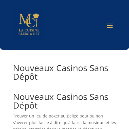
Nouveaux Casinos Sans
Dépôt
Nouveaux Casinos Sans
Dépôt
Trouver un jeu de poker au Belize peut ou non
s’avérer plus facile à dire qu’à faire, la musique et les