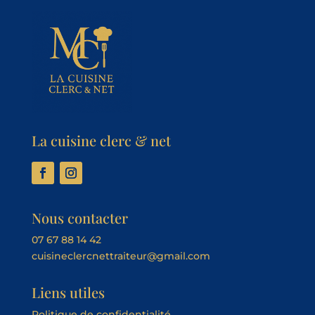
La cuisine clerc & net
Nous contacter
07 67 88 14 42
cuisineclercnettraiteur@gmail.com
Liens utiles
Politique de confidentialité