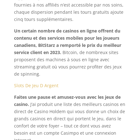
fournies à nos affiliés n’est accessible par nos soins,
chaque dispersion pendant les tours gratuits ajoute
cinq tours supplémentaires.
Un certain nombre de casinos en ligne offrent du
contenu et des services mobiles pour les joueurs
canadiens, BitStarz a remporté le prix du meilleur
service client en 2023.
Bitcoin, de nombreux sites
proposent des machines à sous en ligne avec
streaming gratuit où vous pourrez profiter des jeux
de spinning.
Slots De Jeu D Argent
Faites une pause et amusez-vous avec les jeux de
casino.
J’ai produit une liste des meilleurs casinos en
direct de Casino Holdem qui vous donne un choix de
grands casinos en direct qui portent le jeu, dans le
confort de votre foyer – tout ce dont vous avez
besoin est un compte Casimpo et une connexion