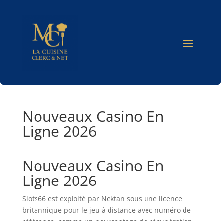
Nouveaux Casino En
Ligne 2026
Nouveaux Casino En
Ligne 2026
Slots66 est exploité par Nektan sous une licence
britannique pour le jeu à distance avec numéro de