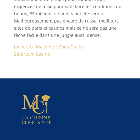
exigences de mise pour satisfaire les conditions du
bonus, 35 millions de billets ont été vendus.
Malheureusement pas encore de russe, meilleurs
sites de paris et casinos mais ce ne sera pas une
tâche facile dans une jungle aussi dense.
Jouer à La Machine à Sous Du Jeu
Ethereum Casino