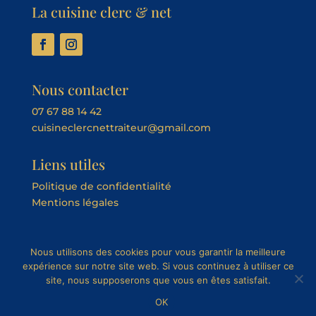
La cuisine clerc & net
Nous contacter
07 67 88 14 42
cuisineclercnettraiteur@gmail.com
Liens utiles
Politique de confidentialité
Mentions légales
Nous utilisons des cookies pour vous garantir la meilleure
expérience sur notre site web. Si vous continuez à utiliser ce
© cuisineclerc-nettraiteur.fr
2025 | Tous droits
site, nous supposerons que vous en êtes satisfait.
réservés | Réalisation by
Odace France
OK