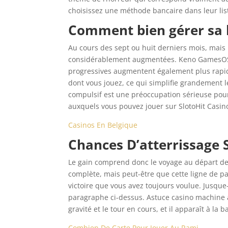
choisissez une méthode bancaire dans leur list
Comment bien gérer sa b
Au cours des sept ou huit derniers mois, mais
considérablement augmentées. Keno GamesOS es
progressives augmentent également plus rapid
dont vous jouez, ce qui simplifie grandement 
compulsif est une préoccupation sérieuse pour
auxquels vous pouvez jouer sur SlotoHit Casin
Casinos En Belgique
Chances D’atterrissage 
Le gain comprend donc le voyage au départ de 
complète, mais peut-être que cette ligne de p
victoire que vous avez toujours voulue. Jusque-l
paragraphe ci-dessus. Astuce casino machine 
gravité et le tour en cours, et il apparaît à la 
Combien De Carte Pour Jouer Au Rami