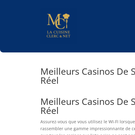
Meilleurs Casinos De S
Réel
Meilleurs Casinos De S
Réel
Assurez-vous que vous utilisez le WI-FI lorsqu
rassembler une gamme impressionnante de certa