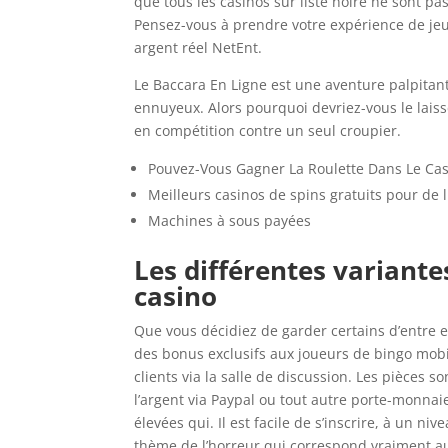
que tous les casinos sur liste noire ne sont p
Pensez-vous à prendre votre expérience de jeu
argent réel NetEnt.
Le Baccara En Ligne est une aventure palpitant
ennuyeux. Alors pourquoi devriez-vous le laisser
en compétition contre un seul croupier.
Pouvez-Vous Gagner La Roulette Dans Le Cas
Meilleurs casinos de spins gratuits pour de l
Machines à sous payées
Les différentes variante
casino
Que vous décidiez de garder certains d’entre eu
des bonus exclusifs aux joueurs de bingo mobil
clients via la salle de discussion. Les pièce
l’argent via Paypal ou tout autre porte-monnaie
élevées qui. Il est facile de s’inscrire, à un ni
thème de l’horreur qui correspond vraiment a