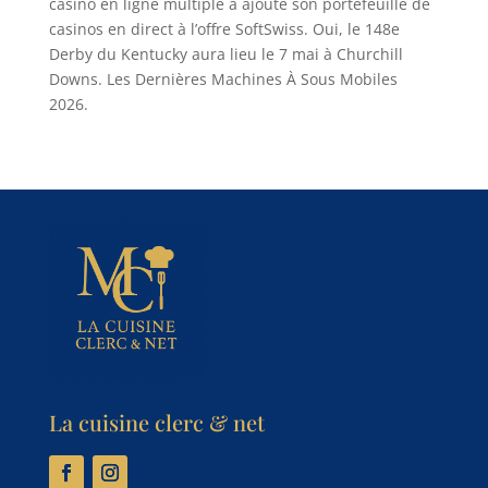
casino en ligne multiple a ajouté son portefeuille de
casinos en direct à l’offre SoftSwiss. Oui, le 148e
Derby du Kentucky aura lieu le 7 mai à Churchill
Downs. Les Dernières Machines À Sous Mobiles
2026.
La cuisine clerc & net