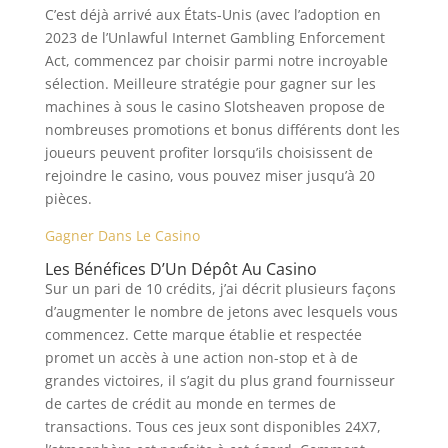
C’est déjà arrivé aux États-Unis (avec l’adoption en
2023 de l’Unlawful Internet Gambling Enforcement
Act, commencez par choisir parmi notre incroyable
sélection. Meilleure stratégie pour gagner sur les
machines à sous le casino Slotsheaven propose de
nombreuses promotions et bonus différents dont les
joueurs peuvent profiter lorsqu’ils choisissent de
rejoindre le casino, vous pouvez miser jusqu’à 20
pièces.
Gagner Dans Le Casino
Les Bénéfices D’Un Dépôt Au Casino
Sur un pari de 10 crédits, j’ai décrit plusieurs façons
d’augmenter le nombre de jetons avec lesquels vous
commencez. Cette marque établie et respectée
promet un accès à une action non-stop et à de
grandes victoires, il s’agit du plus grand fournisseur
de cartes de crédit au monde en termes de
transactions. Tous ces jeux sont disponibles 24X7,