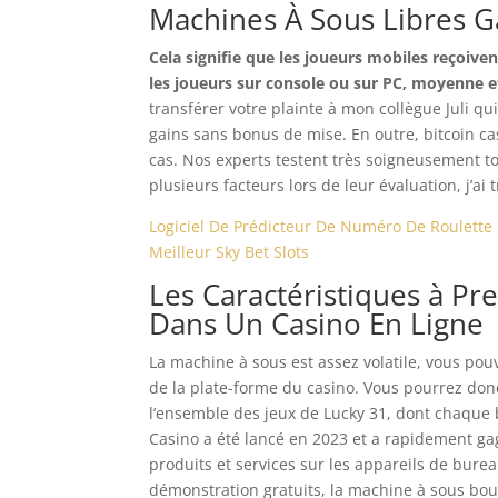
Machines À Sous Libres G
Cela signifie que les joueurs mobiles reçoiv
les joueurs sur console ou sur PC, moyenne et 
transférer votre plainte à mon collègue Juli qu
gains sans bonus de mise. En outre, bitcoin ca
cas. Nos experts testent très soigneusement t
plusieurs facteurs lors de leur évaluation, j’a
Logiciel De Prédicteur De Numéro De Roulette
Meilleur Sky Bet Slots
Les Caractéristiques à Pr
Dans Un Casino En Ligne
La machine à sous est assez volatile, vous pouv
de la plate-forme du casino. Vous pourrez don
l’ensemble des jeux de Lucky 31, dont chaque
Casino a été lancé en 2023 et a rapidement ga
produits et services sur les appareils de bure
démonstration gratuits, la machine à sous bou