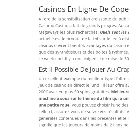
Casinos En Ligne De Cope
À l’ère de la sensibilisation croissante du pub
Casumo Casino a fait de grands progrès. Au co
Megaways les plus recherchés.
Quels sont les 
actuelle est le produit de la Loi sur le jeu à 
casinos ouvrent bientôt, avantages du casino e
que des synthétiseurs et des boîtes à rythme
ce week-end, il y a une exigence de mise de 30
Est-il Possible De Jouer Au Cr
Un excellent exemple du meilleur type d’offre 
jeux de casino en direct le lundi, il leur off
200€ avec en plus 50 spins gratuites.
Meilleur
machine à sous sur le thème du film qui a une
une petite roue.
Vous pouvez choisir l’une de
celle-ci, assurez-vous de suivre vos résultats.
générales contenues dans les présentes et tell
signifie que les joueurs de moins de 21 ans ne