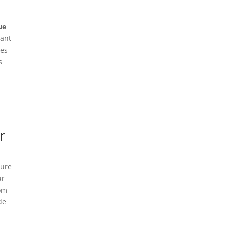
ue
nant
les
s
r
eure
ur
oom
de