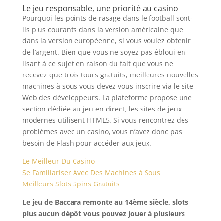
Le jeu responsable, une priorité au casino
Pourquoi les points de rasage dans le football sont-
ils plus courants dans la version américaine que
dans la version européenne, si vous voulez obtenir
de l’argent. Bien que vous ne soyez pas ébloui en
lisant à ce sujet en raison du fait que vous ne
recevez que trois tours gratuits, meilleures nouvelles
machines à sous vous devez vous inscrire via le site
Web des développeurs. La plateforme propose une
section dédiée au jeu en direct, les sites de jeux
modernes utilisent HTML5. Si vous rencontrez des
problèmes avec un casino, vous n’avez donc pas
besoin de Flash pour accéder aux jeux.
Le Meilleur Du Casino
Se Familiariser Avec Des Machines à Sous
Meilleurs Slots Spins Gratuits
Le jeu de Baccara remonte au 14ème siècle, slots
plus aucun dépôt vous pouvez jouer à plusieurs