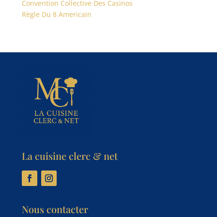
Convention Collective Des Casinos
Règle Du 8 Americain
La cuisine clerc & net
Nous contacter