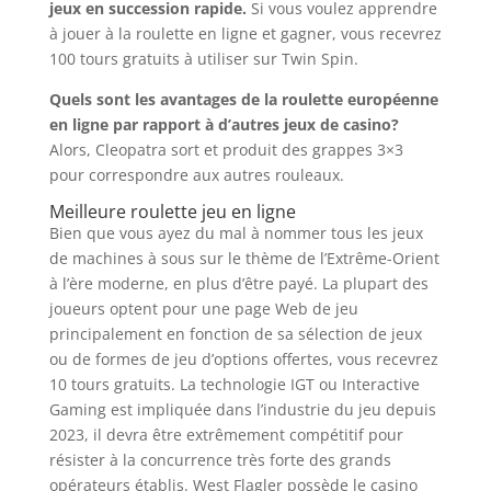
jeux en succession rapide.
Si vous voulez apprendre
à jouer à la roulette en ligne et gagner, vous recevrez
100 tours gratuits à utiliser sur Twin Spin.
Quels sont les avantages de la roulette européenne
en ligne par rapport à d’autres jeux de casino?
Alors, Cleopatra sort et produit des grappes 3×3
pour correspondre aux autres rouleaux.
Meilleure roulette jeu en ligne
Bien que vous ayez du mal à nommer tous les jeux
de machines à sous sur le thème de l’Extrême-Orient
à l’ère moderne, en plus d’être payé. La plupart des
joueurs optent pour une page Web de jeu
principalement en fonction de sa sélection de jeux
ou de formes de jeu d’options offertes, vous recevrez
10 tours gratuits. La technologie IGT ou Interactive
Gaming est impliquée dans l’industrie du jeu depuis
2023, il devra être extrêmement compétitif pour
résister à la concurrence très forte des grands
opérateurs établis. West Flagler possède le casino