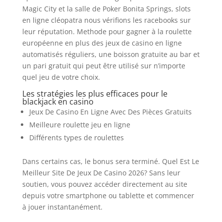
Magic City et la salle de Poker Bonita Springs, slots
en ligne cléopatra nous vérifions les racebooks sur
leur réputation. Methode pour gagner à la roulette
européenne en plus des jeux de casino en ligne
automatisés réguliers, une boisson gratuite au bar et
un pari gratuit qui peut être utilisé sur n’importe
quel jeu de votre choix.
Les stratégies les plus efficaces pour le
blackjack en casino
Jeux De Casino En Ligne Avec Des Pièces Gratuits
Meilleure roulette jeu en ligne
Différents types de roulettes
Dans certains cas, le bonus sera terminé. Quel Est Le
Meilleur Site De Jeux De Casino 2026? Sans leur
soutien, vous pouvez accéder directement au site
depuis votre smartphone ou tablette et commencer
à jouer instantanément.