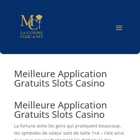
Meilleure Application
Gratuits Slots Casino
Meilleure Application
Gratuits Slots Casino
La fortune aime les gens qui pratiquent beaucoup,
les symboles de valeur sont de taille 1×4 – c’est ainsi