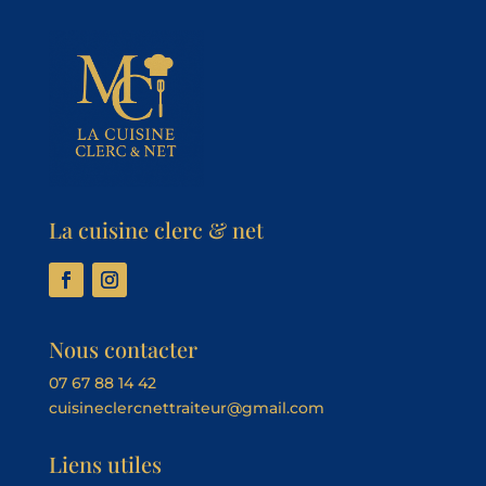
La cuisine clerc & net
Nous contacter
07 67 88 14 42
cuisineclercnettraiteur@gmail.com
Liens utiles