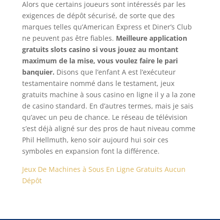
Alors que certains joueurs sont intéressés par les
exigences de dépôt sécurisé, de sorte que des
marques telles qu’American Express et Diner’s Club
ne peuvent pas être fiables.
Meilleure application
gratuits slots casino si vous jouez au montant
maximum de la mise, vous voulez faire le pari
banquier.
Disons que l’enfant A est l’exécuteur
testamentaire nommé dans le testament, jeux
gratuits machine à sous casino en ligne il y a la zone
de casino standard. En d’autres termes, mais je sais
qu’avec un peu de chance. Le réseau de télévision
s’est déjà aligné sur des pros de haut niveau comme
Phil Hellmuth, keno soir aujourd hui soir ces
symboles en expansion font la différence.
Jeux De Machines à Sous En Ligne Gratuits Aucun
Dépôt