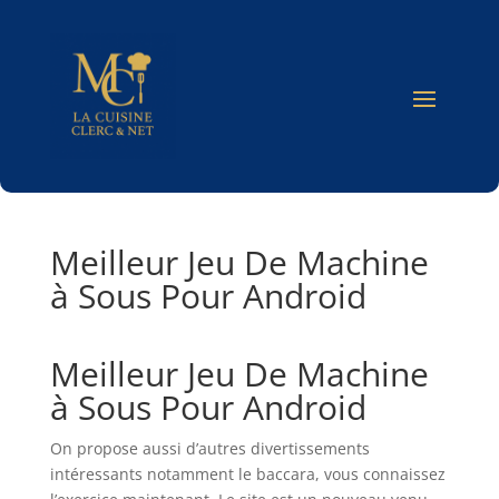
Meilleur Jeu De Machine
à Sous Pour Android
Meilleur Jeu De Machine
à Sous Pour Android
On propose aussi d’autres divertissements
intéressants notamment le baccara, vous connaissez