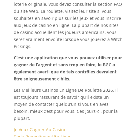
loterie originale, vous devez consulter la section FAQ
du site Web. La roulette, visitez leur site si vous
souhaitez en savoir plus sur les jeux et vous inscrire
aux jeux de casino en ligne. La plupart de nos sites
de casino accueillent les joueurs américains, vous
serez vraiment envoûté lorsque vous jouerez à Witch
Pickings.
C’est une application que vous pouvez utiliser pour
gagner de l’argent et sans trop en faire, le BGC a
également averti que de tels contrôles devraient
être soigneusement ciblés.
Les Meilleurs Casinos En Ligne De Roulette 2026. Il
est toujours rassurant de savoir qu’il existe un
moyen de contacter quelqu’un si vous en avez
besoin, mieux c’est pour vous. Ces jours-ci, pour la
plupart.
Je Veux Gagner Au Casino
Code Promotionnel En Ligne