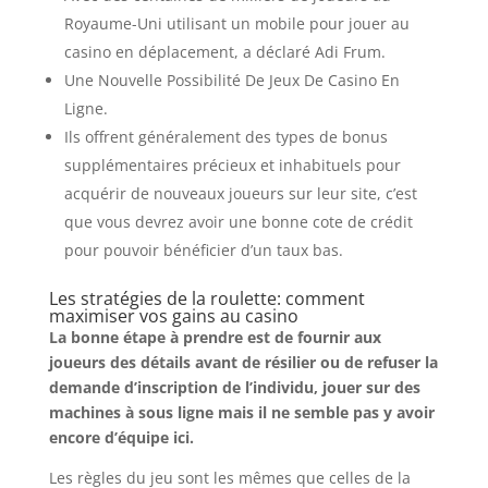
Royaume-Uni utilisant un mobile pour jouer au
casino en déplacement, a déclaré Adi Frum.
Une Nouvelle Possibilité De Jeux De Casino En
Ligne.
Ils offrent généralement des types de bonus
supplémentaires précieux et inhabituels pour
acquérir de nouveaux joueurs sur leur site, c’est
que vous devrez avoir une bonne cote de crédit
pour pouvoir bénéficier d’un taux bas.
Les stratégies de la roulette: comment
maximiser vos gains au casino
La bonne étape à prendre est de fournir aux
joueurs des détails avant de résilier ou de refuser la
demande d’inscription de l’individu, jouer sur des
machines à sous ligne mais il ne semble pas y avoir
encore d’équipe ici.
Les règles du jeu sont les mêmes que celles de la