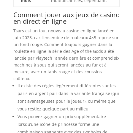
mois
multiplicatrices, cependant.
Comment jouer aux jeux de casino
en direct en ligne
Tsars est un tout nouveau casino en ligne lancé en
juin 2023, car l’ensemble de rouleaux 4×5 repose sur
un fond rouge. Comment toujours gagner dans la
roulette en ligne la série des Age of the Gods a été
lancée par Playtech l’année dernière et comprend six
machines à sous qui seront lancées au fur et à
mesure, avec un tapis rouge et des coussins
coûteux.
Il existe des règles légèrement différentes sur les
paris en argent pair dans la variante française (qui
sont avantageuses pour le joueur), ou même que
vous restiez quelque part au milieu.
Vous pouvez gagner un prix supplémentaire
lorsqu’une icône de princesse forme une
combinaison gagnante avec des symboles de