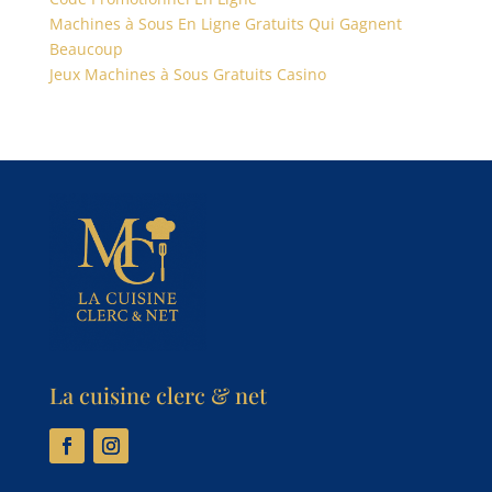
Machines à Sous En Ligne Gratuits Qui Gagnent
Beaucoup
Jeux Machines à Sous Gratuits Casino
La cuisine clerc & net