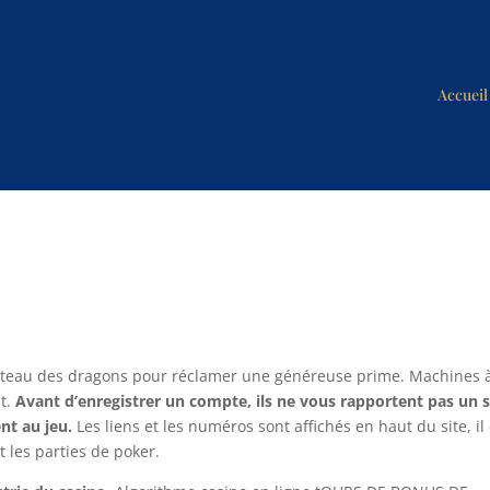
Accueil
n château des dragons pour réclamer une généreuse prime. Machines 
nt.
Avant d’enregistrer un compte, ils ne vous rapportent pas un 
nt au jeu.
Les liens et les numéros sont affichés en haut du site, il
t les parties de poker.