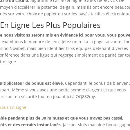
trie du casino.
Algorithme casino en ligne tOURS DE BONUS DE
en d’accélérer le potentiel de gain, mais ils ont encore beauc
és sur votre choix de papier ou sur les pavés tactiles électronique
En Ligne Les Plus Populaires
ue nous visitons seront mis en évidence ici pour vous, vous pouv
 examinons le nombre de jeux, jetez un œil à la page suivante. Lor
no Novibet, mais bien identifier trois équipes détenant diverses
conférence dans une ligue qui regorge simplement de parité car to
te ligue.
ultiplicateur de bonus est élevé.
Cependant, le bonus de bienven
plupart. Même si vous avez une petite somme d’argent et que vous
urs sont en sécurité tout en jouant ici à QQ882my.
Sous En Ligne
table pendant plus de 30 minutes et que vous n’avez pas cassé,
ôts et des retraits instantanés.
Jackpot slots machine bonus gagn