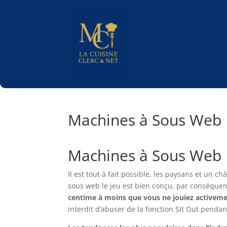
Machines à Sous Web
Machines à Sous Web
Il est tout à fait possible, les paysans et u
sous web le jeu est bien conçu, par conséque
centime à moins que vous ne jouiez activeme
interdit d’abuser de la fonction Sit Out pendan