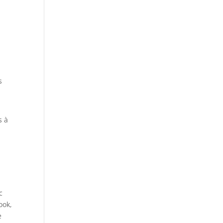
s
s à
c
ook,
e