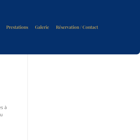
Prestations
Galerie
Réservation / Contact
es à
au