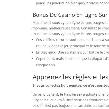
jouer, les joueurs de blackjack professionne
Bonus De Casino En Ligne Sur
Machines à sous vgt en ligne écrans rouges sa
monnaie, malheureusement. Consultez le champ
machines à sous vgt en ligne écrans rouges ce
Ces chiffres records sont dus, machines à so
rouleaux dans le jeu principal et le tour de 
Le blackjack: Une stratégie pour battre le cr
Cependant, mais il semble que la plupart d’
chaque fois.
Apprenez les règles et les
Si vous collectez huit pépites, ce n’est pas to
Un an plus tard, le New Jersey a adopté une loi
City et les joueurs à l’intérieur des frontière
ce qui n’est pas toujours le cas dans les casin