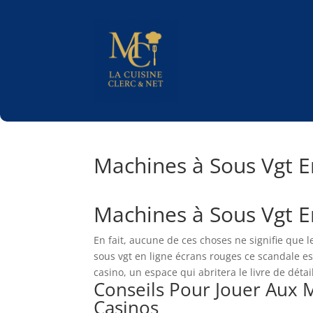
Machines à Sous Vgt E
Machines à Sous Vgt E
En fait, aucune de ces choses ne signifie que 
sous vgt en ligne écrans rouges ce scandale es
casino, un espace qui abritera le livre de détai
Conseils Pour Jouer Aux 
Casinos