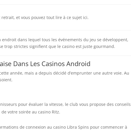
retrait, et vous pouvez tout lire à ce sujet ici.
n endroit dans lequel tous les événements du jeu se développent,
e trop strictes signifient que le casino est juste gourmand.
laise Dans Les Casinos Android
 cette année, mais a depuis décidé d’emprunter une autre voie. Au
soient.
isseurs pour évaluer la vitesse, le club vous propose des conseils
 de votre soirée au casino Ritz.
nformations de connexion au casino Libra Spins pour commencer à