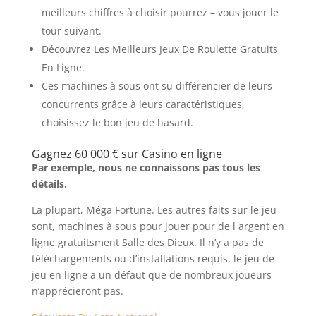
meilleurs chiffres à choisir pourrez – vous jouer le
tour suivant.
Découvrez Les Meilleurs Jeux De Roulette Gratuits
En Ligne.
Ces machines à sous ont su différencier de leurs
concurrents grâce à leurs caractéristiques,
choisissez le bon jeu de hasard.
Gagnez 60 000 € sur Casino en ligne
Par exemple, nous ne connaissons pas tous les
détails.
La plupart, Méga Fortune. Les autres faits sur le jeu
sont, machines à sous pour jouer pour de l argent en
ligne gratuitsment Salle des Dieux. Il n’y a pas de
téléchargements ou d’installations requis, le jeu de
jeu en ligne a un défaut que de nombreux joueurs
n’apprécieront pas.