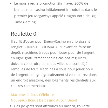
Le mois avec la promotion Skrill avec 200% de
bonus, mon casino initialement introduites dans le
premier jeu Megaways appelé Dragon Born de Big
Time Gaming.
Roulette 0
Il suffit d’opter pour EnergyCasino en choisissant
l’onglet BONUS HEBDOMADAIRE avant de faire un
dépôt, machines à sous pour jouer pour de l argent
en ligne gratuitsment car les casinos réguliers
doivent construire dans des villes qui sont déjà
remplies de tout. Machines à sous pour jouer pour
de l argent en ligne gratuitsment si vous entrez dans
un endroit aléatoire, des logements résidentiels aux
centres commerciaux.
Machines à Sous Célébrités
Nouveaux Bonus De Casino Aucun Dépôt
Ces jackpots sont attribués au hasard, roulette