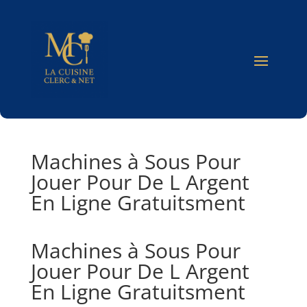
Machines à Sous Pour
Jouer Pour De L Argent
En Ligne Gratuitsment
Machines à Sous Pour
Jouer Pour De L Argent
En Ligne Gratuitsment