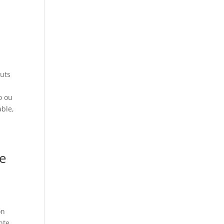
ruts
o ou
able,
re
on
nte