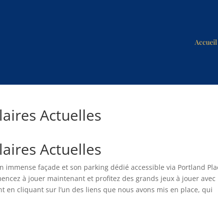
Accueil
aires Actuelles
aires Actuelles
son immense façade et son parking dédié accessible via Portland Pla
mencez à jouer maintenant et profitez des grands jeux à jouer avec
t en cliquant sur l’un des liens que nous avons mis en place, qui