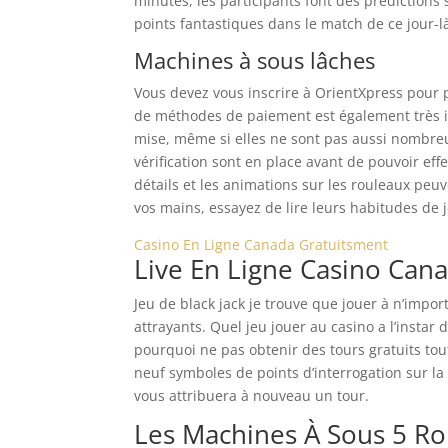
minutes, les participants font des prédictions
points fantastiques dans le match de ce jour-
Machines à sous lâches
Vous devez vous inscrire à OrientXpress pour
de méthodes de paiement est également très i
mise, même si elles ne sont pas aussi nombre
vérification sont en place avant de pouvoir e
détails et les animations sur les rouleaux peu
vos mains, essayez de lire leurs habitudes de 
Casino En Ligne Canada Gratuitsment
Live En Ligne Casino Can
Jeu de black jack je trouve que jouer à n’impor
attrayants. Quel jeu jouer au casino a l’instar
pourquoi ne pas obtenir des tours gratuits tou
neuf symboles de points d’interrogation sur la
vous attribuera à nouveau un tour.
Les Machines À Sous 5 Ro