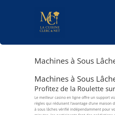
Machines à Sous Lâch
Machines à Sous Lâch
Profitez de la Roulette su
Le meilleur casino en ligne offre un support vi
règles qui réduisent l’avantage d’une maison de
à sous lâches vérifié indépendamment pour votr