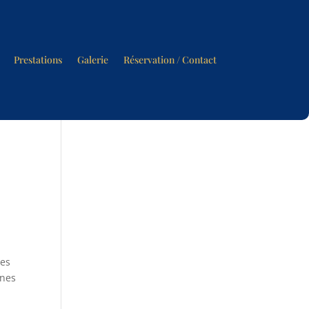
Prestations
Galerie
Réservation / Contact
des
ines