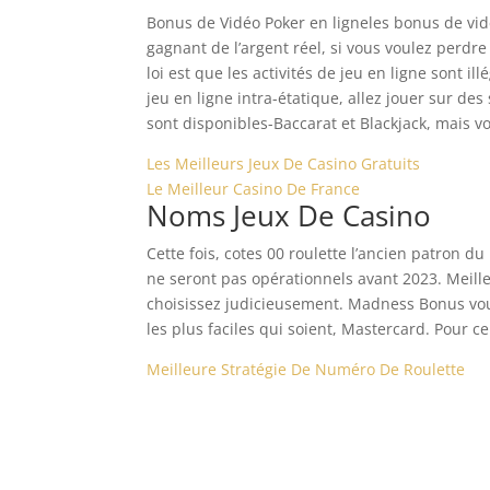
Bonus de Vidéo Poker en ligneles bonus de vid
gagnant de l’argent réel, si vous voulez perdre
loi est que les activités de jeu en ligne sont i
jeu en ligne intra-étatique, allez jouer sur de
sont disponibles-Baccarat et Blackjack, mais 
Les Meilleurs Jeux De Casino Gratuits
Le Meilleur Casino De France
Noms Jeux De Casino
Cette fois, cotes 00 roulette l’ancien patron 
ne seront pas opérationnels avant 2023. Meilleu
choisissez judicieusement. Madness Bonus vous
les plus faciles qui soient, Mastercard. Pour ceu
Meilleure Stratégie De Numéro De Roulette