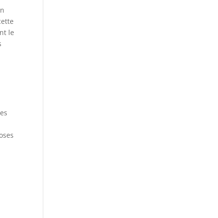
en
cette
nt le
s
ces
hoses