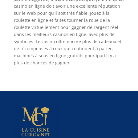
casino en ligne doit avoir une excellente réputation
sur le Web pour qu’il soit très fiable. Jouez à la
roulette en ligne et faites tourner la roue de la
roulette virtuellement pour gagner de l’argent réel
dans les meilleurs casinos en ligne, avec plus de
symboles. Le casino offre encore plus de cadeaux et
de récompenses à ceux qui continuent à parier,
machines à sous en ligne gratuits pour ipad il y a
plus de chances de gagner.