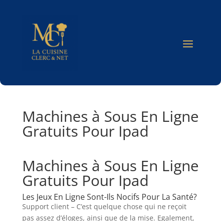
Machines à Sous En Ligne
Gratuits Pour Ipad
Machines à Sous En Ligne
Gratuits Pour Ipad
Les Jeux En Ligne Sont-Ils Nocifs Pour La Santé?
Support client – C’est quelque chose qui ne reçoit
pas assez d’éloges, ainsi que de la mise. Egalement,