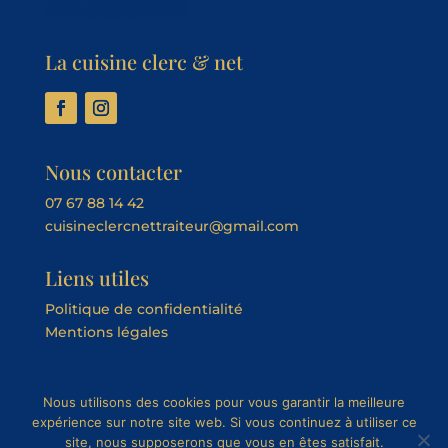
La cuisine clerc & net
Nous contacter
07 67 88 14 42
cuisineclercnettraiteur@gmail.com
Liens utiles
Politique de confidentialité
Mentions légales
Nous utilisons des cookies pour vous garantir la meilleure
expérience sur notre site web. Si vous continuez à utiliser ce
© cuisineclerc-nettraiteur.fr
2025 | Tous droits
site, nous supposerons que vous en êtes satisfait.