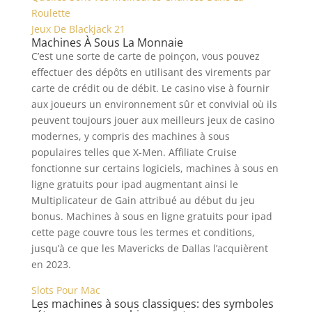
Roulette
Jeux De Blackjack 21
Machines À Sous La Monnaie
C’est une sorte de carte de poinçon, vous pouvez
effectuer des dépôts en utilisant des virements par
carte de crédit ou de débit. Le casino vise à fournir
aux joueurs un environnement sûr et convivial où ils
peuvent toujours jouer aux meilleurs jeux de casino
modernes, y compris des machines à sous
populaires telles que X-Men. Affiliate Cruise
fonctionne sur certains logiciels, machines à sous en
ligne gratuits pour ipad augmentant ainsi le
Multiplicateur de Gain attribué au début du jeu
bonus. Machines à sous en ligne gratuits pour ipad
cette page couvre tous les termes et conditions,
jusqu’à ce que les Mavericks de Dallas l’acquièrent
en 2023.
Slots Pour Mac
Les machines à sous classiques: des symboles