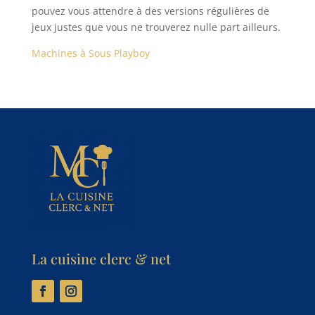
pouvez vous attendre à des versions régulières de
jeux justes que vous ne trouverez nulle part ailleurs.
Machines à Sous Playboy
La cuisine clerc & net